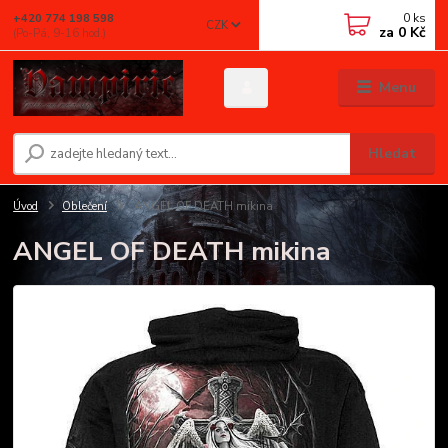
0
ks
+420 774 198 598
CZK
za
0 Kč
(Po-Pá, 9-16 hod.)
Menu
Hledat
Úvod
Oblečení
ANGEL OF DEATH mikina
ANGEL OF DEATH mikina