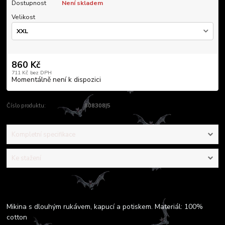
Dostupnost
Není skladem
Velikost
860 Kč
711 Kč
bez DPH
Momentálně není k dispozici
Číslo produktu:
808308|5
Kompletní specifikace
Ke stažení
Kompletní specifikace
Mikina s dlouhým rukávem, kapucí a potiskem. Materiál: 100%
cotton