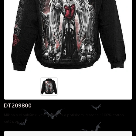
DT209800
Mikina s dlouhým rukávem, kapucí a potiskem. Materiál: 100% cotton
celý popis