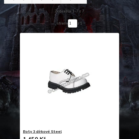
Zobrazuji 1-7 z 7
strana
z 1
Boty 3 dírkové Steel