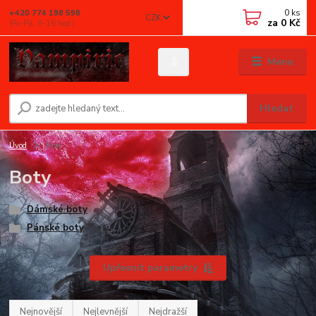
0
ks
+420 774 198 598
CZK
za
0 Kč
(Po-Pá, 9-16 hod.)
Menu
Hledat
Úvod
Boty
Boty
Dámské boty
Pánské boty
Upřesnit parametry
Nejnovější
Nejlevnější
Nejdražší