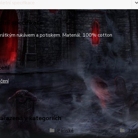
etní specifikace
tní specifikace
 krátkým rukávem a potiskem. Materiál: 100% cotton
žení
čení
zařazeno v kategoriích
ení
Pánské
Trič