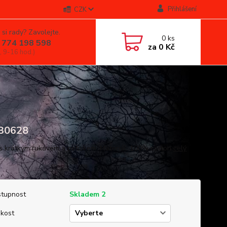
Přihlášení
CZK
 si rady? Zavolejte.
0
ks
 774 198 598
za
0 Kč
, 9-16 hod.)
30628
 s krátkým rukávem a potiskem. Materiál: 100% cotton
celý
tupnost
Skladem 2
ikost