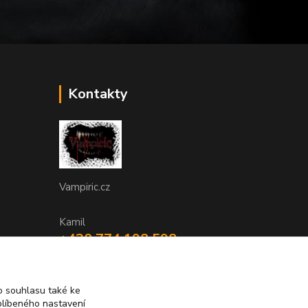
Kontakty
Vampiric.cz
Kamil
+420 774 198 598
(Po-Pá, 9-16 hod.)
info@vampiric.cz
 souhlasu také ke
blíbeného nastavení