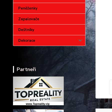
Peněženky
Zapalovače
Deštníky
Dekorace
Partneři