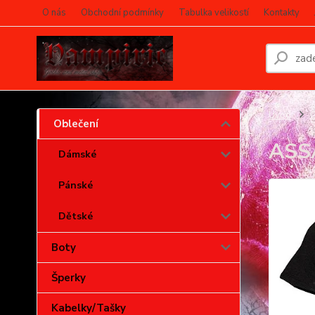
O nás
Obchodní podmínky
Tabulka velikostí
Kontakty
Úvod
O
Oblečení
ASSA
Dámské
Pánské
Dětské
Boty
Šperky
Kabelky/Tašky