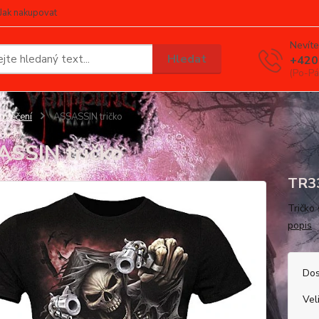
Jak nakupovat
Nevíte
Hledat
+420
(Po-Pá
blečení
ASSASSIN tričko
SSIN tričko
TR3
Tričko
popis
Dos
Vel