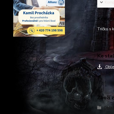
Kompl
Komple
Tričko s
Ke sta
Oble
Zboží 
Obleč