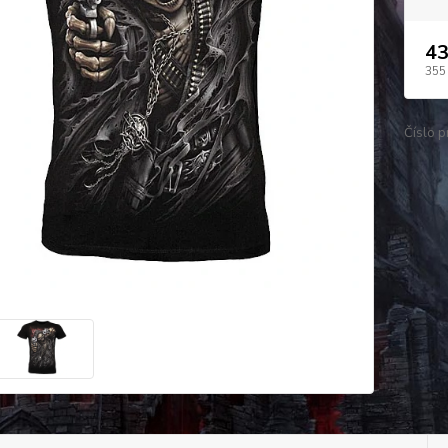
43
355
Číslo p