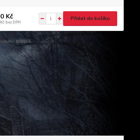
0 Kč
Přidat do košíku
 Kč
bez DPH
roduktu:
808655