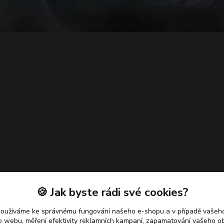
🍪 Jak byste rádi své cookies?
používáme ke správnému fungování našeho e-shopu a v případě vašeho
k o webu, měření efektivity reklamních kampaní, zapamatování vašeho o