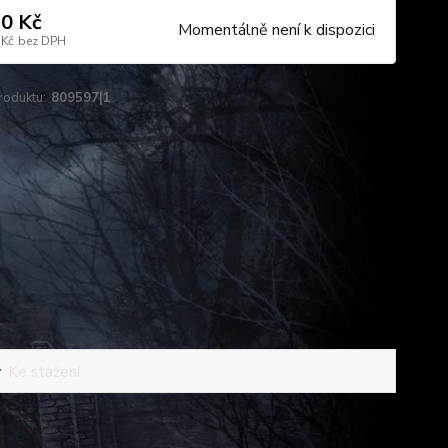
0 Kč
Momentálně není k dispozici
 Kč
bez DPH
roduktu:
809597|1
Ke stažení