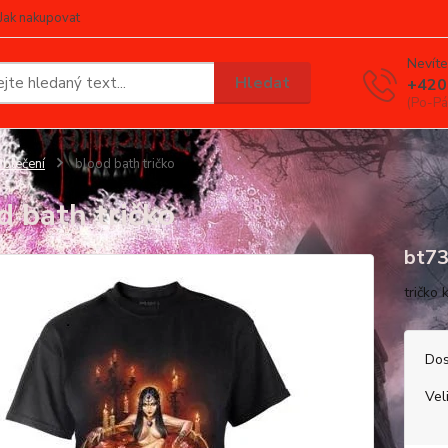
Jak nakupovat
Nevíte
Hledat
+420
(Po-Pá
blečení
blood bath tričko
d bath tričko
bt7
tričko
Dos
Vel