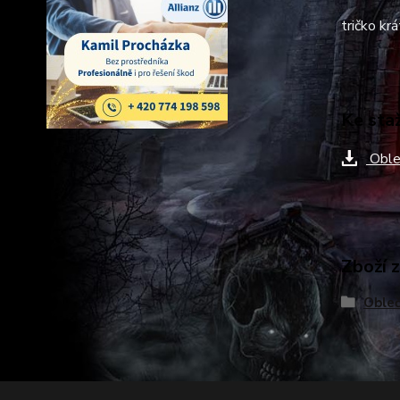
tričko kr
Ke sta
Oble
Zboží 
Obleč