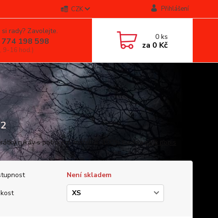
Přihlášení
CZK
 si rady? Zavolejte.
0
ks
 774 198 598
za
0 Kč
, 9-16 hod.)
32
 krátký rukáv s potiskem, materiál: 100% bavlna
celý popis
tupnost
Není skladem
ikost