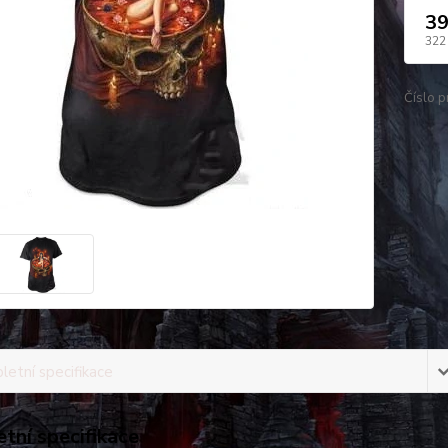
39
322
Číslo p
etní specifikace
tní specifikace