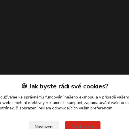
🍪 Jak byste rádi své cookies?
používáme ke správnému fungování našeho e-shopu a v případě vašeho
k o webu, měření efektivity reklamních kampaní, zapamatování vašeho o
 stránek, či zobrazení reklam odpovídajících vašim preferencím.
Více k v
Souhlasím
Nastavení