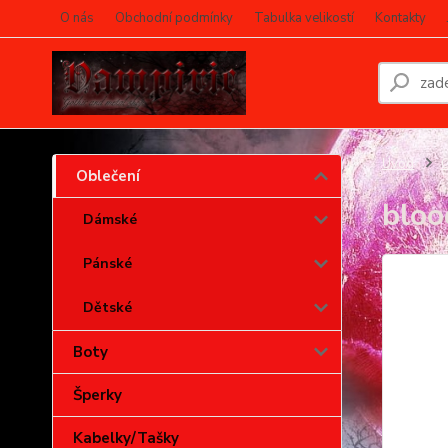
O nás
Obchodní podmínky
Tabulka velikostí
Kontakty
Úvod
O
Oblečení
bloo
Dámské
Pánské
Dětské
Boty
Šperky
Kabelky/Tašky