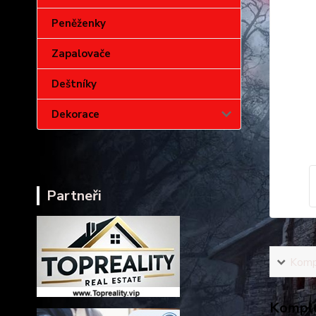
Peněženky
Zapalovače
Deštníky
Dekorace
Partneři
Kompl
Komple