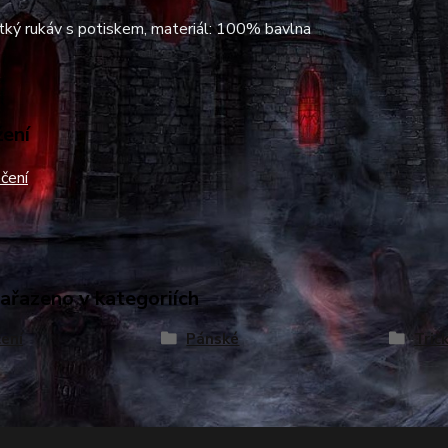
átký rukáv s potiskem, materiál: 100% bavlna
žení
čení
zařazeno v kategoriích
ení
Pánské
Trič