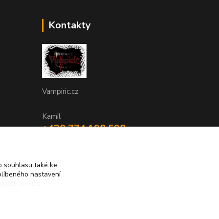
Kontakty
Vampiric.cz
Kamil
+420 774 198 598
(Po-Pá, 9-16 hod.)
info@vampiric.cz
 souhlasu také ke
blíbeného nastavení
yužití cookies