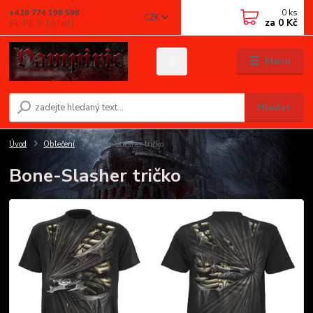
0
ks
+420 774 198 598
CZK
za
0 Kč
(Po-Pá, 9-16 hod.)
Menu
Hledat
Úvod
Oblečení
Bone-Slasher tričko
Bone-Slasher tričko