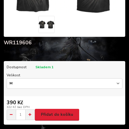
WR119606
Triko krátký rukáv 100% bavlna
celý popis
Dostupnost
Skladem 1
Velikost
390 Kč
322 Kč
bez DPH
Přidat do košíku