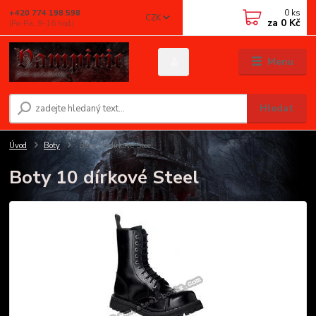
0
ks
+420 774 198 598
CZK
za
0 Kč
(Po-Pá, 9-16 hod.)
Menu
Hledat
Úvod
Boty
Boty 10 dírkové Steel
Boty 10 dírkové Steel