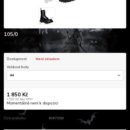
105/0
10 dírkové boty Steel v černé barvě. Materiál: kůže
celý popis
Dostupnost
Není skladem
Velikost boty
1 850 Kč
1 529 Kč
bez DPH
Momentálně není k dispozici
Číslo produktu:
808720|9