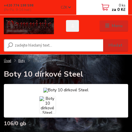
0
ks
+420 774 198 598
CZK
za
0 Kč
(Po-Pá, 9-16 hod.)
Menu
Hledat
Úvod
Boty
Boty 10 dírkové Steel
Boty 10 dírkové Steel
106/0 gb