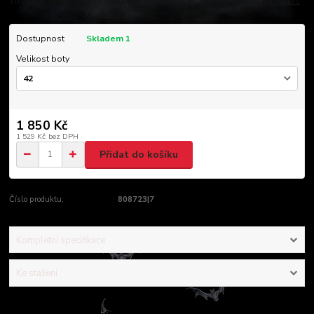
10 dírkové boty Steel s motivem Britské vlajky. Materiál: kůže
celý popis
Dostupnost
Skladem 1
Velikost boty
1 850 Kč
1 529 Kč
bez DPH
Přidat do košíku
Číslo produktu:
808723|7
Kompletní specifikace
Ke stažení