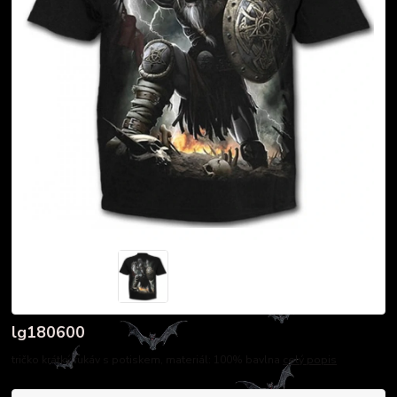
lg180600
tričko krátký rukáv s potiskem, materiál: 100% bavlna
celý popis