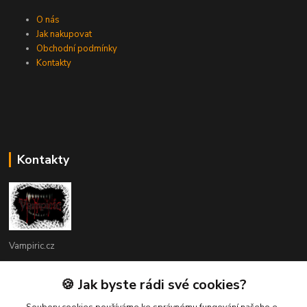
O nás
Jak nakupovat
Obchodní podmínky
Kontakty
Kontakty
Vampiric.cz
Kamil
🍪 Jak byste rádi své cookies?
+420 774 198 598
(Po-Pá, 9-16 hod.)