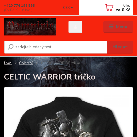
0
ks
+420 774 198 598
CZK
za
0 Kč
(Po-Pá, 9-16 hod.)
Menu
Hledat
Úvod
Oblečení
CELTIC WARRIOR tričko
CELTIC WARRIOR tričko