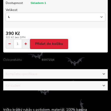
Dostupnost
Skladem 1
Velikost
390 Kč
322 Kč
bez DPH
Přidat do košíku
Číslo produktu:
809715|4
Kompletní specifikace
Ke stažení
Kompletní specifikace
tričko krátký rukáv s potiskem, materiál: 100% bavlna