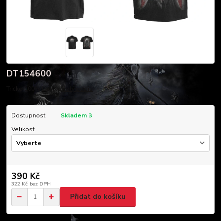
DT154600
Tričko 100% bavlna
celý popis
Dostupnost
Skladem 3
Velikost
390 Kč
322 Kč
bez DPH
Přidat do košíku