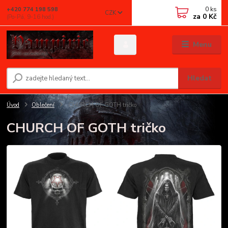
0
ks
+420 774 198 598
CZK
za
0 Kč
(Po-Pá, 9-16 hod.)
Menu
Hledat
Úvod
Oblečení
CHURCH OF GOTH tričko
CHURCH OF GOTH tričko