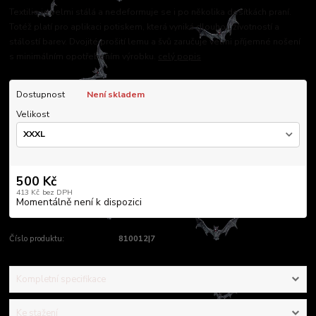
Textilie je velmi stálá a nedeformuje se i po několika desítkách praní.
Totéž platí pro aplikaci potiskem, která vyniká dlouhou životností a
stálostí barev. Dvojité prošití lemu a švů zaručuje velmi příjemné nošení
s minimálním opotřebením výrobku.
celý popis
Dostupnost
Není skladem
Velikost
500 Kč
413 Kč
bez DPH
Momentálně není k dispozici
Číslo produktu:
810012|7
Kompletní specifikace
Ke stažení