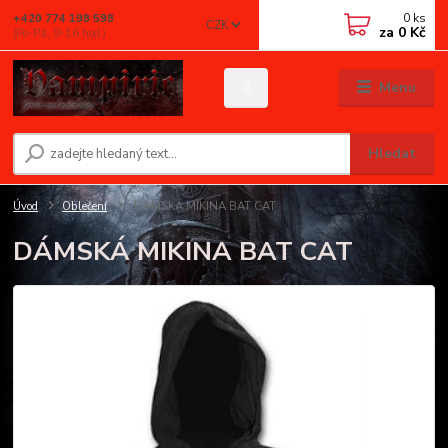
0
ks
+420 774 198 598
CZK
za
0 Kč
(Po-Pá, 9-16 hod.)
Menu
Hledat
Úvod
Oblečení
DÁMSKÁ MIKINA BAT CAT
DÁMSKÁ MIKINA BAT CAT