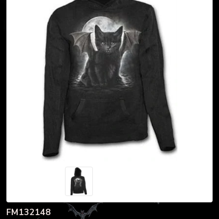
FM132148