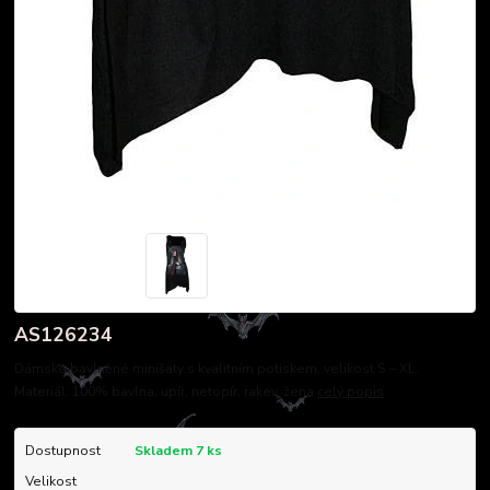
AS126234
Dámské bavlněné minišaty s kvalitním potiskem, velikost S – XL.
Materiál: 100% bavlna, upír, netopír, rakev, žena
celý popis
Dostupnost
Skladem 7 ks
Velikost