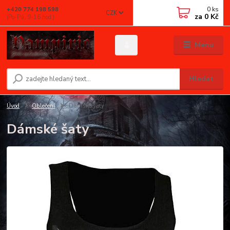
0
ks
+420 774 198 598
CZK
za
0 Kč
(Po-Pá, 9-16 hod.)
Menu
Hledat
Úvod
Oblečení
Dámské šaty
Dámské šaty