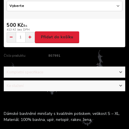
500 Kč
/
ks
413 Kč
bez DPH
Přidat do košíku
Číslo produktu:
807991
Kompletní specifikace
Ke stažení
Kompletní specifikace
Dámské bavlněné minišaty s kvalitním potiskem, velikost S – XL.
Materiál: 100% bavlna, upír, netopír, rakev, žena