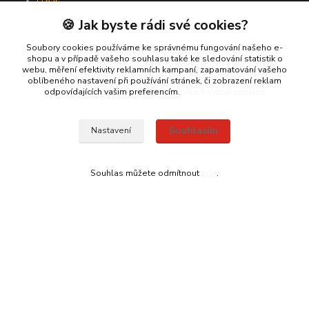
O nás
Jak nakupovat
🍪 Jak byste rádi své cookies?
Obchodní podmínky
Kontakty
Soubory cookies používáme ke správnému fungování našeho e-
shopu a v případě vašeho souhlasu také ke sledování statistik o
webu, měření efektivity reklamních kampaní, zapamatování vašeho
oblíbeného nastavení při používání stránek, či zobrazení reklam
odpovídajících vašim preferencím.
Více k využití cookies
Souhlasím
Nastavení
Kontakty
Souhlas můžete odmítnout
zde
.
Vampiric.cz
Kamil
+420 774 198 598
(Po-Pá, 9-16 hod.)