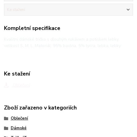
Ke stažení
Kompletní specifikace
Kvalitní dámské tričko s dlouhým rukávem a potiskem lebky,
velikost S, M, L. Materiál: 95% bavlna, 5% lycra, lebka, lebky
Ke stažení
Oblečení
Zboží zařazeno v kategoriích
Oblečení
Dámské