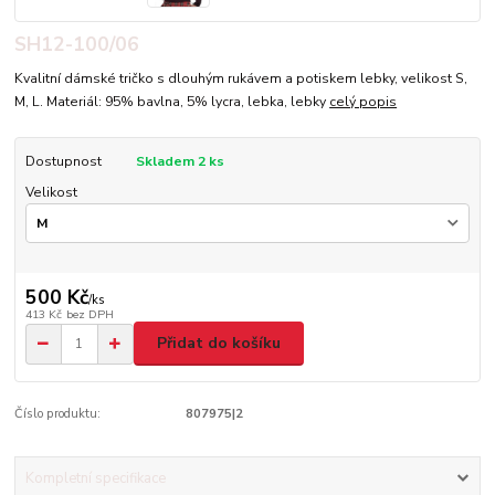
SH12-100/06
Kvalitní dámské tričko s dlouhým rukávem a potiskem lebky, velikost S,
M, L. Materiál: 95% bavlna, 5% lycra, lebka, lebky
celý popis
Dostupnost
Skladem 2 ks
Velikost
500 Kč
/
ks
413 Kč
bez DPH
Přidat do košíku
Číslo produktu:
807975|2
Kompletní specifikace