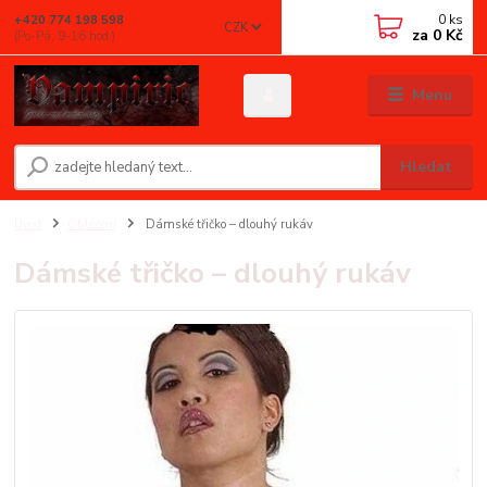
0
ks
+420 774 198 598
CZK
za
0 Kč
(Po-Pá, 9-16 hod.)
Menu
Hledat
Úvod
Oblečení
Dámské třičko – dlouhý rukáv
Dámské třičko – dlouhý rukáv