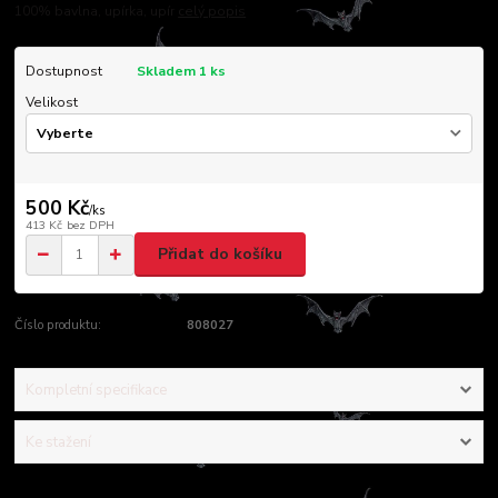
100% bavlna, upírka, upír
celý popis
Dostupnost
Skladem 1 ks
Velikost
500 Kč
/
ks
413 Kč
bez DPH
Přidat do košíku
Číslo produktu:
808027
Kompletní specifikace
Ke stažení