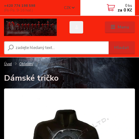
0
ks
+420 774 198 598
CZK
za
0 Kč
(Po-Pá, 9-16 hod.)
Menu
Hledat
Úvod
Oblečení
Dámské tričko
Dámské tričko