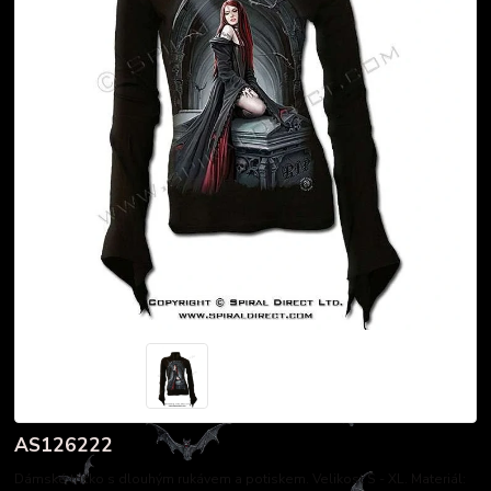
AS126222
Dámské tričko s dlouhým rukávem a potiskem. Velikost S - XL. Materiál: