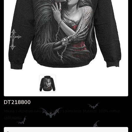
DT218800
Mikina s dlouhým rukávem, kapucí a potiskem. Materiál: 100% cotton
celý popis