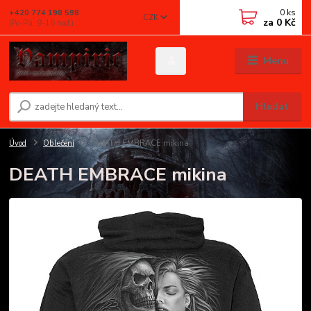
0
ks
+420 774 198 598
CZK
za
0 Kč
(Po-Pá, 9-16 hod.)
Menu
Hledat
Úvod
Oblečení
DEATH EMBRACE mikina
DEATH EMBRACE mikina