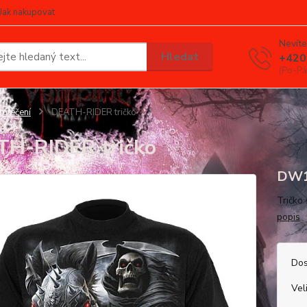
Jak nakupovat
Nevíte
Hledat
+420
(Po-Pá
blečení
DEATH-RIDER tričko
H-RIDER tričko
DW1
Tričko
popis
Dos
Vel