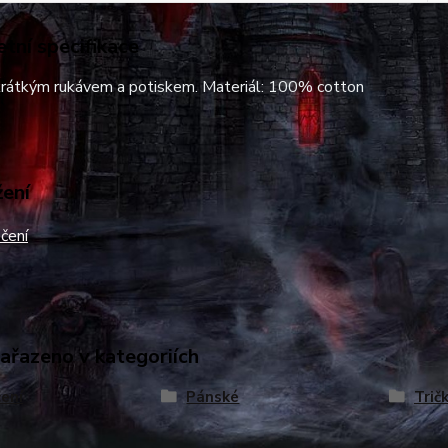
tní specifikace
 krátkým rukávem a potiskem. Materiál: 100% cotton
žení
čení
zařazeno v kategoriích
ení
Pánské
Trič