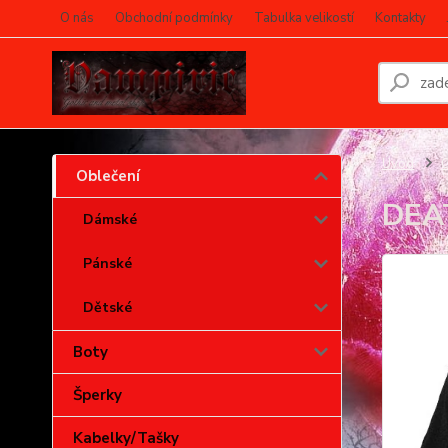
O nás
Obchodní podmínky
Tabulka velikostí
Kontakty
Úvod
O
Oblečení
DEAT
Dámské
Pánské
Dětské
Boty
Šperky
Kabelky/Tašky