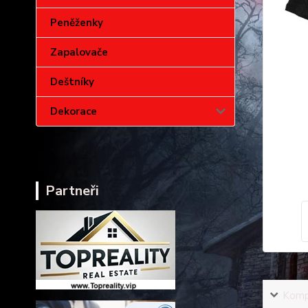
Peněženky
Zapalovače
Deštníky
Dekorace
Partneři
Kompl