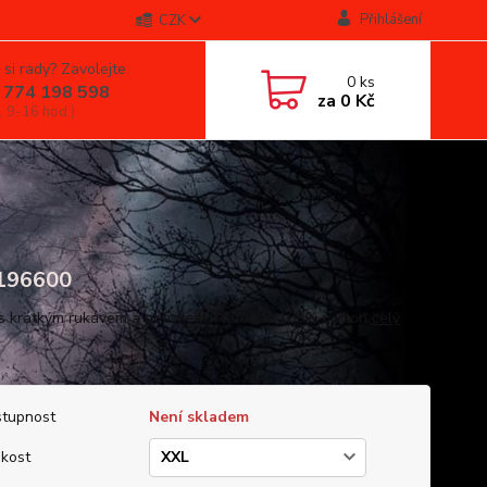
Přihlášení
CZK
 si rady? Zavolejte.
0
ks
 774 198 598
za
0 Kč
, 9-16 hod.)
96600
 s krátkým rukávem a potiskem. Materiál: 100% cotton
celý
tupnost
Není skladem
ikost