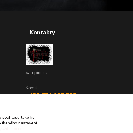
Kontakty
Vampiric.cz
Kamil
+420 774 198 598
(Po-Pá, 9-16 hod.)
info@vampiric.cz
 souhlasu také ke
blíbeného nastavení
yužití cookies