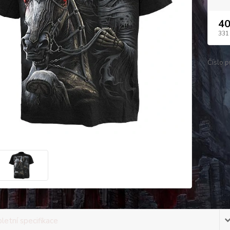
40
331
Číslo p
etní specifikace