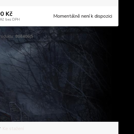
0 Kč
Momentálně není k dispozici
 Kč
bez DPH
roduktu:
808406|5
Ke stažení