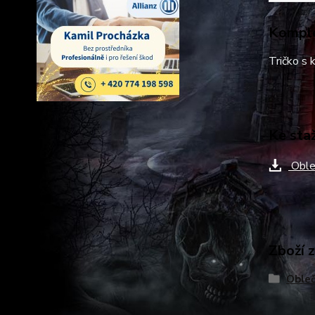
Komple
Tričko s
Ke sta
Oble
Zboží 
Obleč