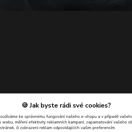
🍪 Jak byste rádi své cookies?
používáme ke správnému fungování našeho e-shopu a v případě vašeho
k o webu, měření efektivity reklamních kampaní, zapamatování vašeho o
 stránek, či zobrazení reklam odpovídajících vašim preferencím.
Více k v