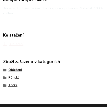
Tričko s dlouhým rukávem bez kapuce s potiskem. Materiál: 100%
cotton
Ke stažení
Oblečení
Zboží zařazeno v kategoriích
Oblečení
Pánské
Trička