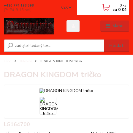
0
ks
+420 774 198 598
CZK
za
0 Kč
(Po-Pá, 9-16 hod.)
Menu
Hledat
Úvod
Oblečení
DRAGON KINGDOM tričko
DRAGON KINGDOM tričko
LG164700