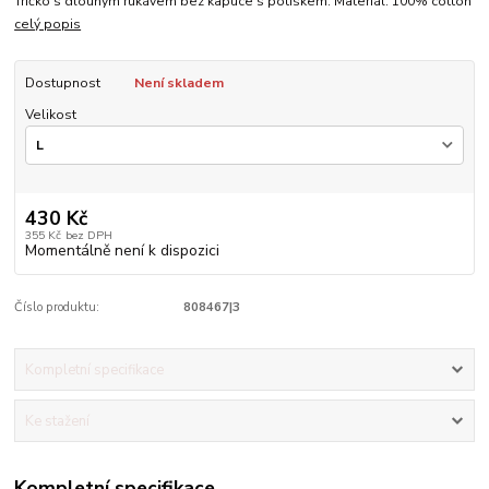
Tričko s dlouhým rukávem bez kapuce s potiskem. Materiál: 100% cotton
celý popis
Dostupnost
Není skladem
Velikost
430 Kč
355 Kč
bez DPH
Momentálně není k dispozici
Číslo produktu:
808467|3
Kompletní specifikace
Ke stažení
Kompletní specifikace