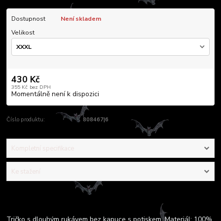
Dostupnost
Není skladem
Velikost
430 Kč
355 Kč
bez DPH
Momentálně není k dispozici
Číslo produktu:
808467|6
Kompletní specifikace
Ke stažení
Kompletní specifikace
Tričko s dlouhým rukávem bez kapuce s potiskem. Materiál: 100%