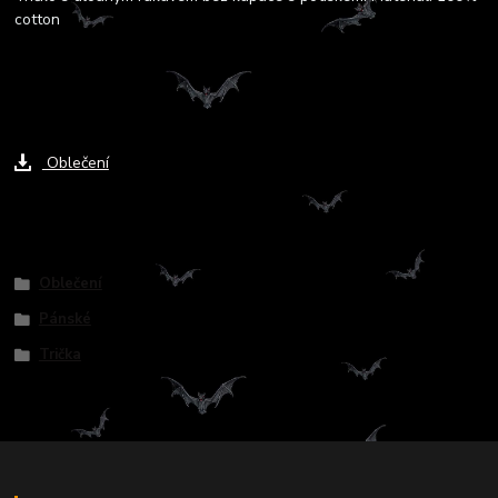
cotton
Ke stažení
Oblečení
Zboží zařazeno v kategoriích
Oblečení
Pánské
Trička