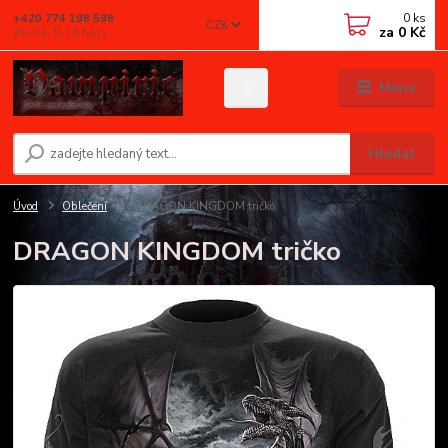
0
ks
+420 774 198 598
CZK
za
0 Kč
(Po-Pá, 9-16 hod.)
Menu
Hledat
Úvod
Oblečení
DRAGON KINGDOM tričko
DRAGON KINGDOM tričko