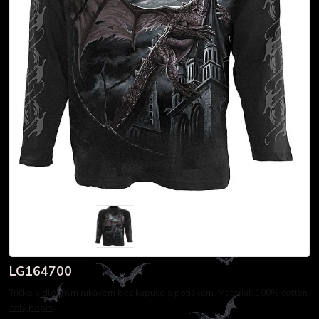
LG164700
Tričko s dlouhým rukávem bez kapuce s potiskem. Materiál: 100% cotton
celý popis