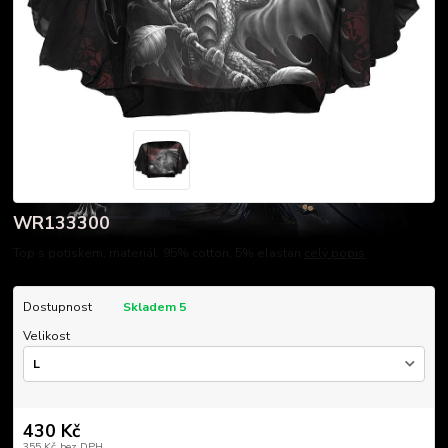
WR133300
Top s potiskem, materiál: 95% cotton, 5% elastan
celý popis
Dostupnost
Skladem 5
Velikost
430 Kč
355 Kč
bez DPH