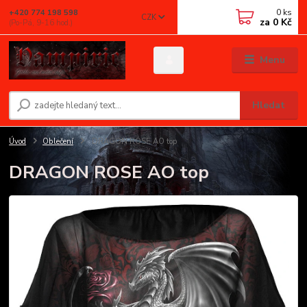
0
ks
+420 774 198 598
CZK
za
0 Kč
(Po-Pá, 9-16 hod.)
Menu
Hledat
Úvod
Oblečení
DRAGON ROSE AO top
DRAGON ROSE AO top