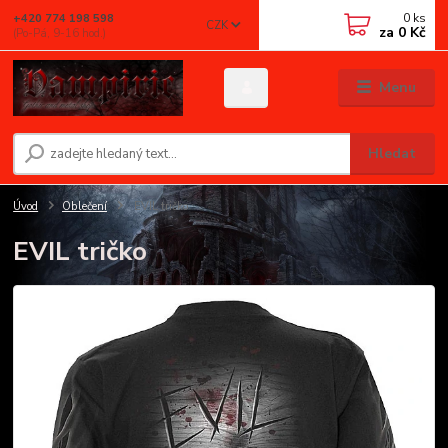
0
ks
+420 774 198 598
CZK
za
0 Kč
(Po-Pá, 9-16 hod.)
Menu
Hledat
Úvod
Oblečení
EVIL tričko
EVIL tričko