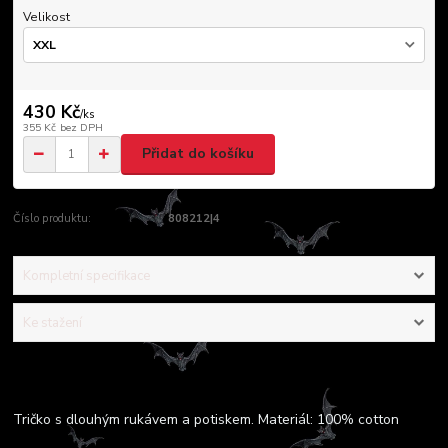
Velikost
430 Kč
/
ks
355 Kč
bez DPH
Přidat do košíku
Číslo produktu:
808212|4
Kompletní specifikace
Ke stažení
Kompletní specifikace
Tričko s dlouhým rukávem a potiskem. Materiál: 100% cotton