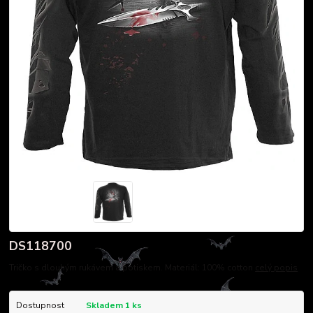
DS118700
Tričko s dlouhým rukávem a potiskem. Materiál: 100% cotton
celý popis
Dostupnost
Skladem 1 ks