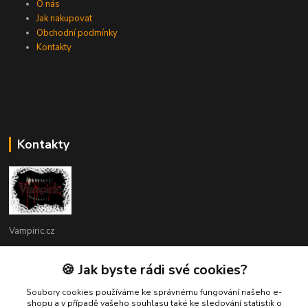
O nás
Jak nakupovat
Obchodní podmínky
Kontakty
Kontakty
Vampiric.cz
Kamil
🍪 Jak byste rádi své cookies?
+420 774 198 598
(Po-Pá, 9-16 hod.)
Soubory cookies používáme ke správnému fungování našeho e-
shopu a v případě vašeho souhlasu také ke sledování statistik o