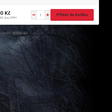
0 Kč
Přidat do košíku
 Kč
bez DPH
roduktu:
808454|2