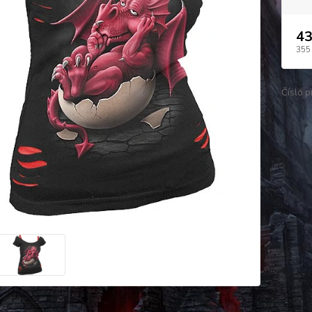
43
355
Číslo p