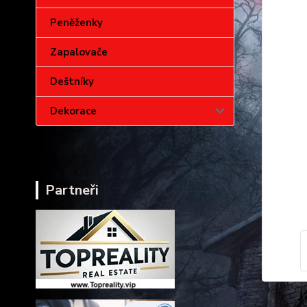
Peněženky
Zapalovače
Deštníky
Dekorace
Partneři