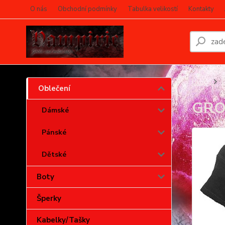
O nás
Obchodní podmínky
Tabulka velikostí
Kontakty
Úvod
O
Oblečení
GRO
Dámské
Pánské
Dětské
Boty
Šperky
Kabelky/Tašky