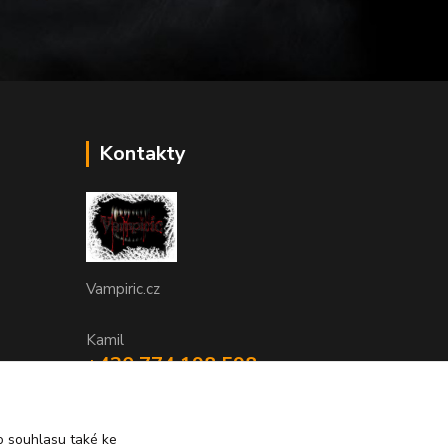
Kontakty
Vampiric.cz
Kamil
+420 774 198 598
(Po-Pá, 9-16 hod.)
info@vampiric.cz
 souhlasu také ke