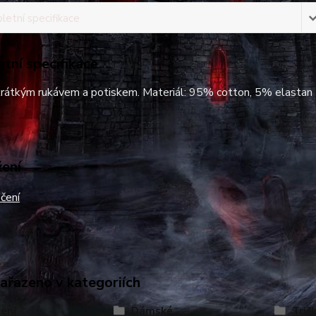
etní specifikace
tní specifikace
 krátkým rukávem a potiskem. Materiál: 95% cotton, 5% elastan
žení
čení
zařazeno v kategoriích
ení
Dámské
Trič