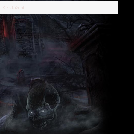
Ke stažení
ka/Topy