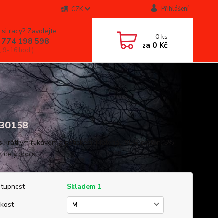
Přihlášení
CZK
 si rady? Zavolejte.
0
ks
 774 198 598
za
0 Kč
, 9-16 hod.)
30158
 s krátkým rukávem a potiskem. Materiál: 95% cotton, 5%
an
celý popis
tupnost
Skladem 1
ikost