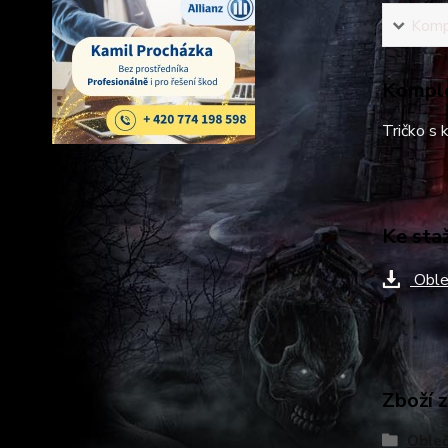
Kompl
Komple
Tričko s
Ke sta
Oble
Zboží 
Obleč