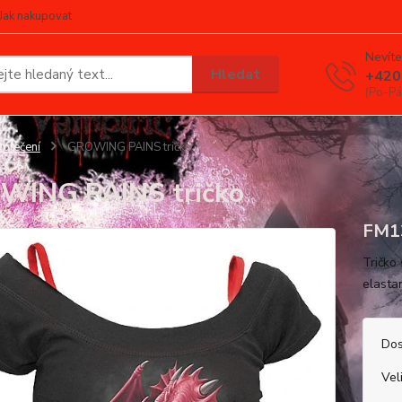
Jak nakupovat
Nevíte
Hledat
+420
(Po-Pá
blečení
GROWING PAINS tričko
WING PAINS tričko
FM1
Tričko
elast
Dos
Vel