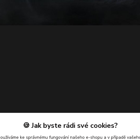
🍪 Jak byste rádi své cookies?
používáme ke správnému fungování našeho e-shopu a v případě vašeho