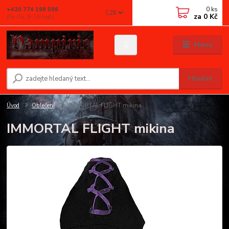
0
ks
+420 774 198 598
CZK
za
0 Kč
(Po-Pá, 9-16 hod.)
Menu
Hledat
Úvod
Oblečení
IMMORTAL FLIGHT mikina
IMMORTAL FLIGHT mikina