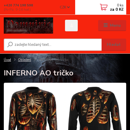
0
ks
+420 774 198 598
CZK
za
0 Kč
(Po-Pá, 9-16 hod.)
Menu
Hledat
Úvod
Oblečení
INFERNO AO tričko
INFERNO AO tričko