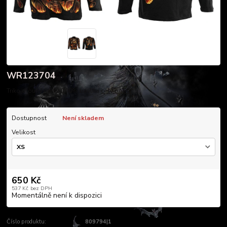
WR123704
Triko dlouhý rukáv, 100% bavlna
celý popis
Dostupnost
Není skladem
Velikost
650 Kč
537 Kč
bez DPH
Momentálně není k dispozici
Číslo produktu:
809794|1