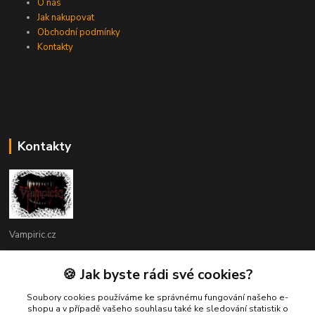
O nás
Jak nakupovat
Obchodní podmínky
Kontakty
Kontakty
Vampiric.cz
Kamil
🍪 Jak byste rádi své cookies?
+420 774 198 598
(Po-Pá, 9-16 hod.)
Soubory cookies používáme ke správnému fungování našeho e-
shopu a v případě vašeho souhlasu také ke sledování statistik o