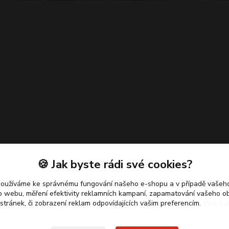
🍪 Jak byste rádi své cookies?
používáme ke správnému fungování našeho e-shopu a v případě vašeho
k o webu, měření efektivity reklamních kampaní, zapamatování vašeho o
 stránek, či zobrazení reklam odpovídajících vašim preferencím.
Více k v