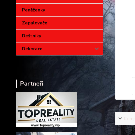
Peněženky
Zapalovače
Deštníky
Dekorace
Partneři
Kompl