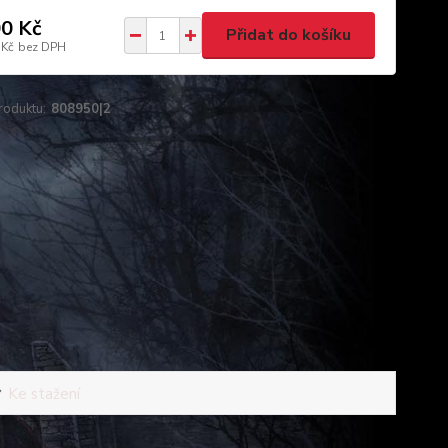
0 Kč
Přidat do košíku
 Kč
bez DPH
roduktu:
808950|2
Ke stažení