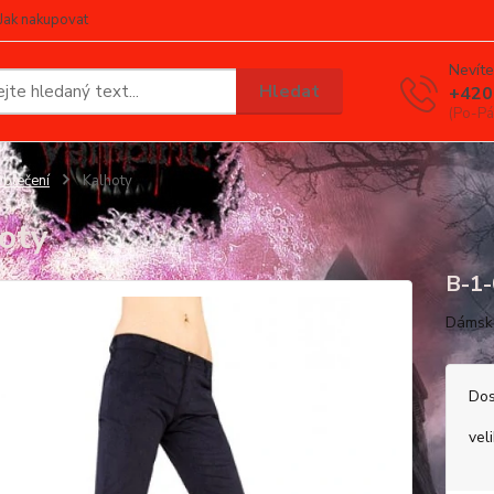
Jak nakupovat
Nevíte
Hledat
+420
(Po-Pá
blečení
Kalhoty
oty
B-1-
Dámské
Dos
vel