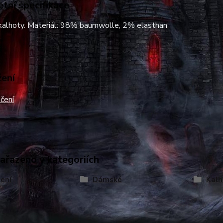
tní specifikace
alhoty. Materiál: 98% baumwolle, 2% elasthan
žení
čení
zařazeno v kategoriích
ení
Dámské
Kalh