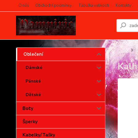
O nás
Obchodní podmínky
Tabulka velikostí
Kontakty
Úvod
O
Oblečení
Kalh
Dámské
Pánské
Dětské
Boty
Šperky
Kabelky/Tašky