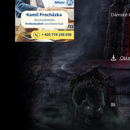
Komple
Dámské k
Ke sta
Oble
Zboží 
Obleč