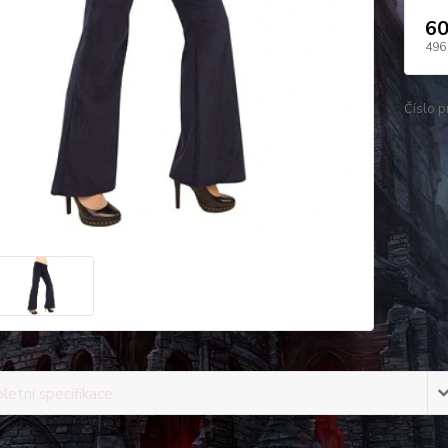
60
496
Číslo p
etní specifikace