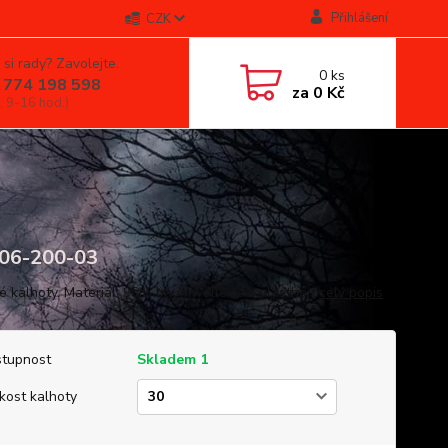
Přihlášení
CZK
 si rady? Zavolejte.
0
ks
 774 198 598
za
0 Kč
, 9-16 hod.)
06-200-03
 kalhoty. Materiál: 98% baumwolle, 2% elasthan
celý popis
tupnost
Skladem 1
ikost kalhoty