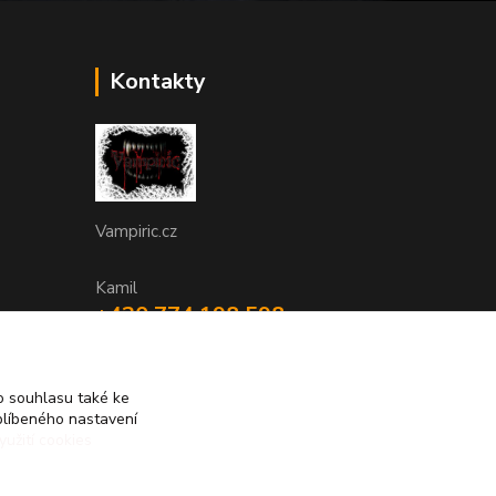
Kontakty
Vampiric.cz
Kamil
+420 774 198 598
(Po-Pá, 9-16 hod.)
info@vampiric.cz
 souhlasu také ke
blíbeného nastavení
yužití cookies