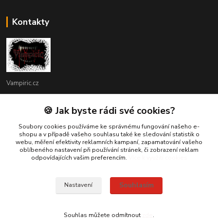
Kontakty
Vampiric.cz
Kamil
🍪 Jak byste rádi své cookies?
+420 774 198 598
(Po-Pá, 9-16 hod.)
Soubory cookies používáme ke správnému fungování našeho e-
shopu a v případě vašeho souhlasu také ke sledování statistik o
webu, měření efektivity reklamních kampaní, zapamatování vašeho
info@vampiric.cz
oblíbeného nastavení při používání stránek, či zobrazení reklam
odpovídajících vašim preferencím.
Více k využití cookies
Souhlasím
Nastavení
© 2025 Všechna práva vyhrazena
Souhlas můžete odmítnout
zde
.