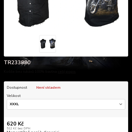
TR233880
Košile bez rukávů 100% bavlna
celý popis
Dostupnost
Není skladem
Velikost
620 Kč
512 Kč
bez DPH