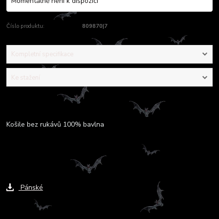
Momentálně není k dispozici
Číslo produktu:
809870|7
Kompletní specifikace
Ke stažení
Kompletní specifikace
Košile bez rukávů 100% bavlna
Ke stažení
Pánské