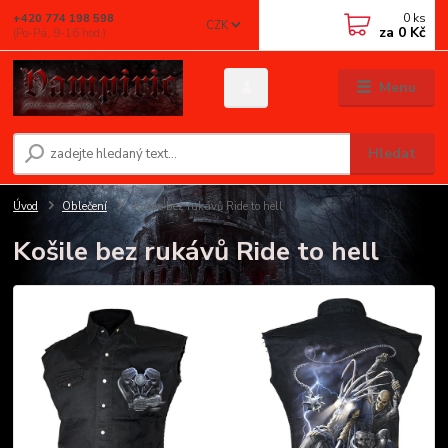
0
ks
+420 774 198 598
CZK
za
0 Kč
(Po-Pá, 9-16 hod.)
Menu
Hledat
Úvod
Oblečení
Košile bez rukávů Ride to hell
Košile bez rukávů Ride to hell