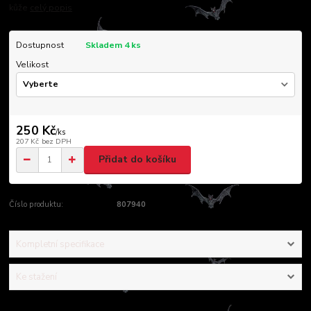
kůže
celý popis
Dostupnost
Skladem 4 ks
Velikost
250 Kč
/
ks
207 Kč
bez DPH
Přidat do košíku
Číslo produktu:
807940
Kompletní specifikace
Ke stažení