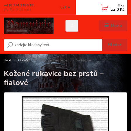
0
ks
+420 774 198 598
CZK
za
0 Kč
(Po-Pá, 9-16 hod.)
Menu
Hledat
Úvod
Oblečení
Kožené rukavice bez prstů – fialové
Kožené rukavice bez prstů –
fialové