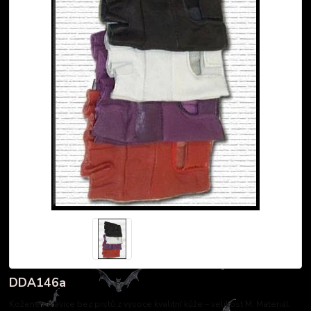
DDA146a
Kožené rukavice bez prstů z vysoce kvalitní kůže – velikost M. Materiál: