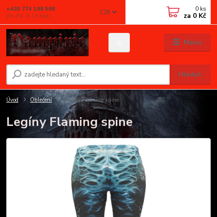
0
ks
+420 774 198 598
CZK
za
0 Kč
(Po-Pá, 9-16 hod.)
Menu
Hledat
Úvod
Oblečení
Legíny Flaming spine
Legíny Flaming spine