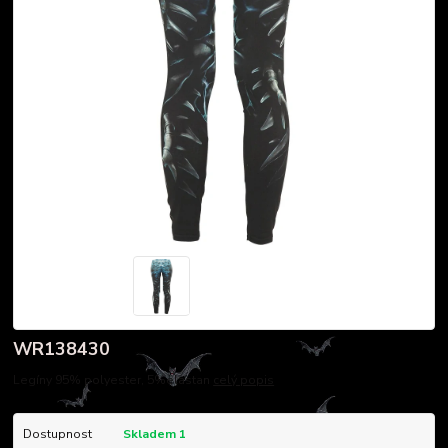
WR138430
Legíny 95% polyester, 5%elastan
celý popis
Dostupnost
Skladem 1