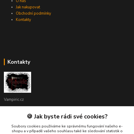
O nás
Jak nakupovat
Obchodní podmínky
Kontakty
Kontakty
Vampiric.cz
Kamil
🍪 Jak byste rádi své cookies?
+420 774 198 598
(Po-Pá, 9-16 hod.)
Soubory cookies používáme ke správnému fungování našeho e-
shopu a v případě vašeho souhlasu také ke sledování statistik o