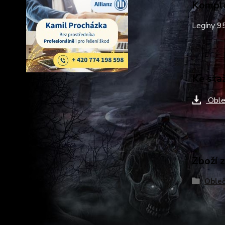
Komple
Legíny 9
Ke sta
Oble
Zboží 
Obleč