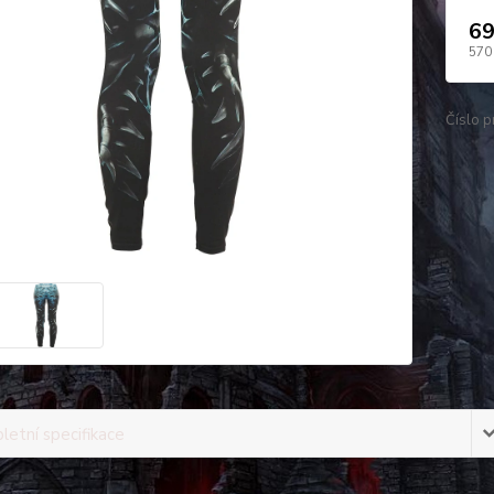
69
570
Číslo p
etní specifikace