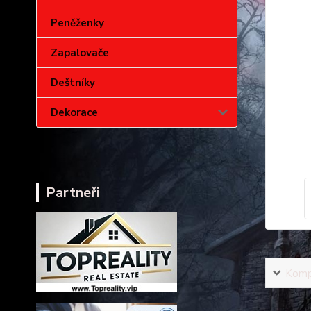
Peněženky
Zapalovače
Deštníky
Dekorace
Partneři
Kompl