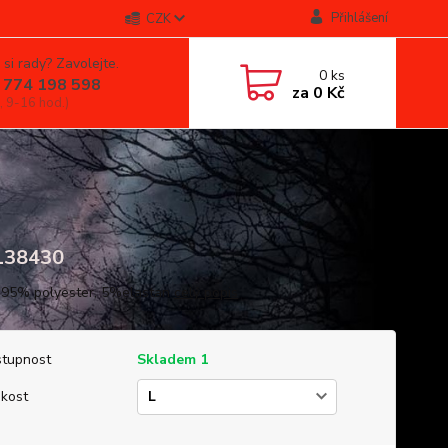
Přihlášení
CZK
 si rady? Zavolejte.
0
ks
 774 198 598
za
0 Kč
, 9-16 hod.)
38430
 95% polyester, 5%elastan
celý popis
tupnost
Skladem 1
ikost