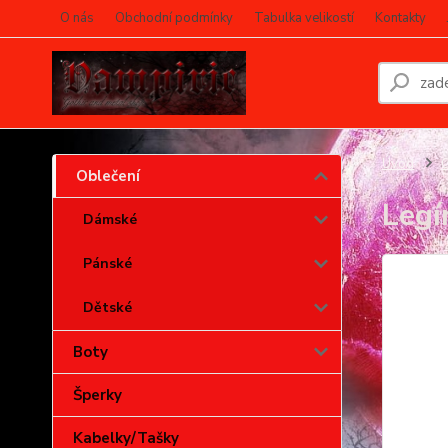
O nás
Obchodní podmínky
Tabulka velikostí
Kontakty
Úvod
O
Oblečení
Legí
Dámské
Pánské
Dětské
Boty
Šperky
Kabelky/Tašky