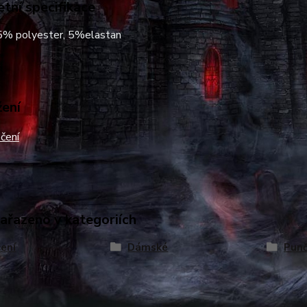
tní specifikace
5% polyester, 5%elastan
žení
čení
zařazeno v kategoriích
ení
Dámské
Punč