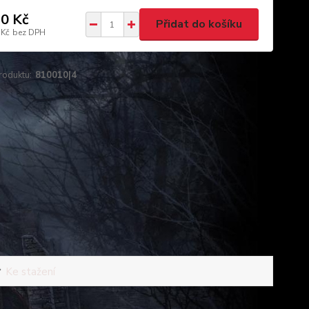
0 Kč
Přidat do košíku
 Kč
bez DPH
roduktu:
810010|4
Ke stažení