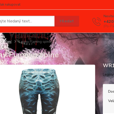
Jak nakupovat
Nevíte
Hledat
+420
(Po-Pá
blečení
Legíny Flaming spine
ny Flaming spine
WR1
Legíny
Dos
Vel