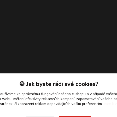
🍪 Jak byste rádi své cookies?
používáme ke správnému fungování našeho e-shopu a v případě vašeho
k o webu, měření efektivity reklamních kampaní, zapamatování vašeho o
 stránek, či zobrazení reklam odpovídajících vašim preferencím.
Více k v