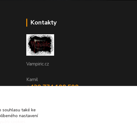
Kontakty
Vampiric.cz
Kamil
+420 774 198 598
(Po-Pá, 9-16 hod.)
info@vampiric.cz
 souhlasu také ke
blíbeného nastavení
yužití cookies