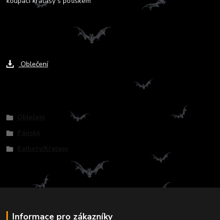
koupací kraťasy s potiskem
Ke stažení
Oblečení
Zboží zařazeno v kategoriích
Oblečení
Pánské
Kalhoty/Kraťasy
Informace pro zákazníky