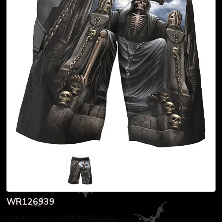
WR126939
koupací kraťasy s potiskem
celý popis