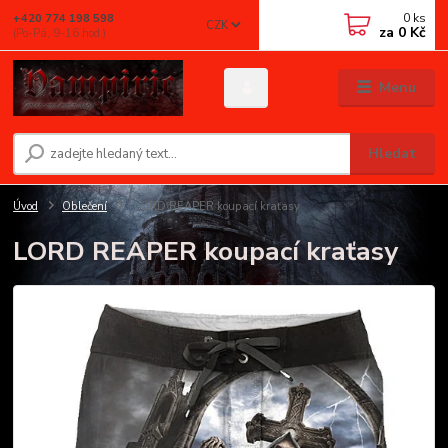
0
ks
+420 774 198 598
CZK
za
0 Kč
(Po-Pá, 9-16 hod.)
Menu
Hledat
Úvod
Oblečení
LORD REAPER koupací kraťasy
LORD REAPER koupací kraťasy