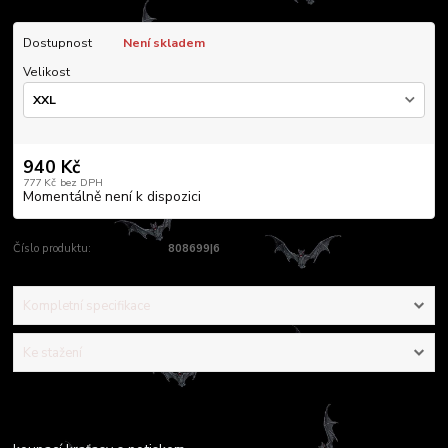
Dostupnost
Není skladem
Velikost
940 Kč
777 Kč
bez DPH
Momentálně není k dispozici
Číslo produktu:
808699|6
Kompletní specifikace
Ke stažení
Kompletní specifikace