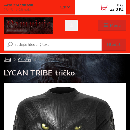
0
ks
+420 774 198 598
CZK
za
0 Kč
(Po-Pá, 9-16 hod.)
Menu
Hledat
Úvod
Oblečení
LYCAN TRIBE tričko
LYCAN TRIBE tričko