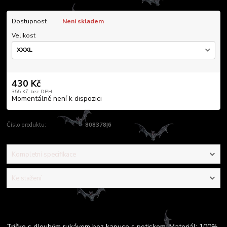
Dostupnost
Není skladem
Velikost
430 Kč
355 Kč
bez DPH
Momentálně není k dispozici
Číslo produktu:
808378|6
Kompletní specifikace
Ke stažení
Kompletní specifikace
Tričko s dlouhým rukávem bez kapuce s potiskem. Materiál: 100%