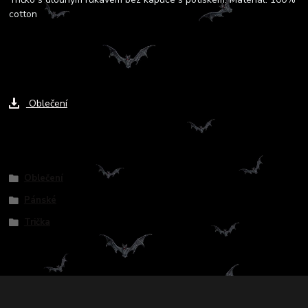
cotton
Ke stažení
Oblečení
Zboží zařazeno v kategoriích
Oblečení
Pánské
Trička