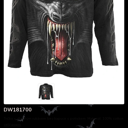
DW181700
Tričko s dlouhým rukávem bez kapuce s potiskem. Materiál: 100% cotton
celý popis