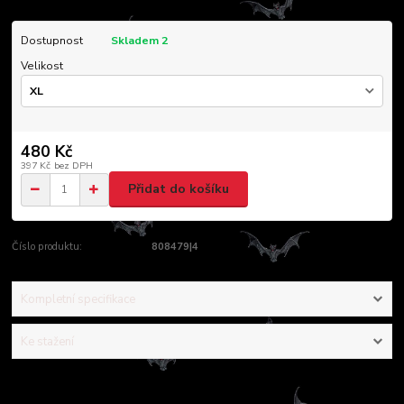
Dostupnost
Skladem 2
Velikost
480 Kč
397 Kč
bez DPH
Přidat do košíku
Číslo produktu:
808479|4
Kompletní specifikace
Ke stažení
Kompletní specifikace