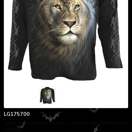
LG175700
Tričko s dlouhým rukávem bez kapuce s potiskem. Materiál: 100% cotton
celý popis