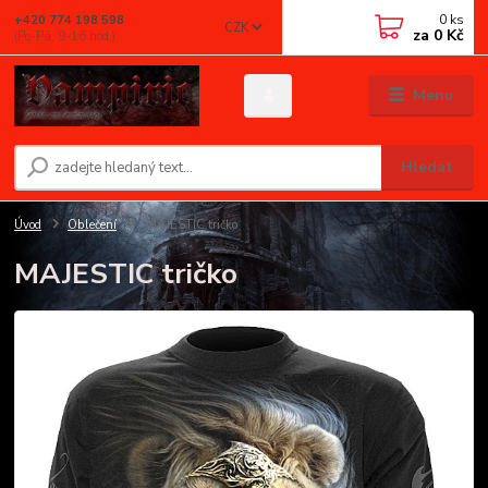
0
ks
+420 774 198 598
CZK
za
0 Kč
(Po-Pá, 9-16 hod.)
Menu
Hledat
Úvod
Oblečení
MAJESTIC tričko
MAJESTIC tričko