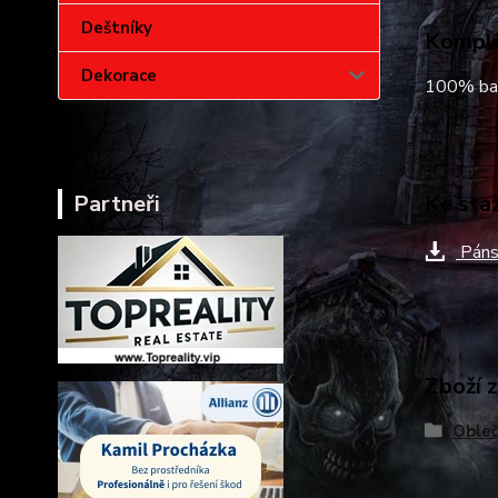
Deštníky
Komple
Dekorace
100% ba
Ke sta
Partneři
Páns
Zboží 
Obleč