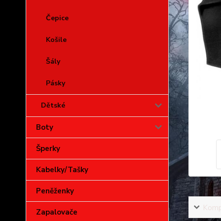
Čepice
Košile
Šály
Pásky
Dětské
Boty
Šperky
Kabelky/Tašky
Peněženky
Kompl
Zapalovače