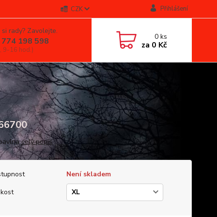
Přihlášení
CZK
 si rady? Zavolejte.
0
ks
 774 198 598
za
0 Kč
, 9-16 hod.)
66700
bavlna
celý popis
tupnost
Není skladem
ikost