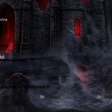
tní specifikace
vlna
žení
ké
zařazeno v kategoriích
ení
Pánské
Trič