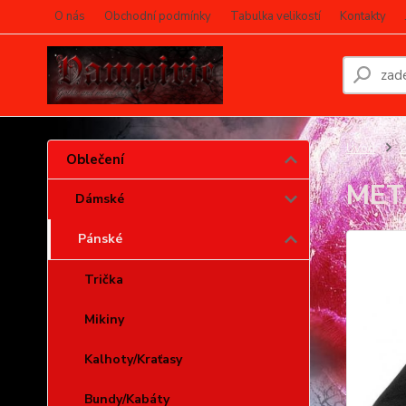
O nás
Obchodní podmínky
Tabulka velikostí
Kontakty
Úvod
O
Oblečení
MET
Dámské
Pánské
Trička
Mikiny
Kalhoty/Kraťasy
Bundy/Kabáty