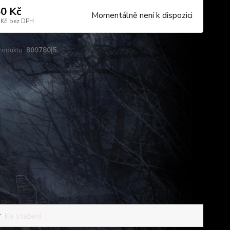
0 Kč
Momentálně není k dispozici
 Kč
bez DPH
roduktu:
809780|5
Ke stažení