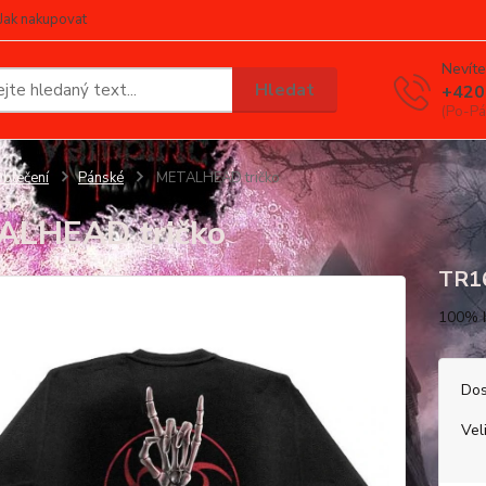
Jak nakupovat
Nevíte
Hledat
+420
(Po-Pá
blečení
Pánské
METALHEAD tričko
ALHEAD tričko
TR1
100% 
Dos
Vel