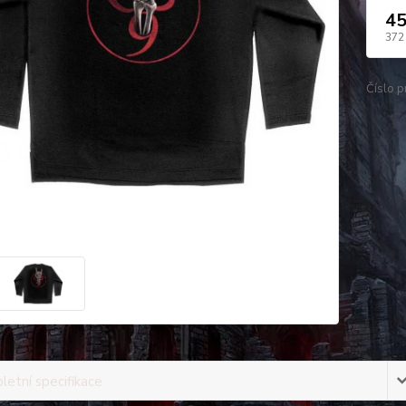
45
372
Číslo p
etní specifikace