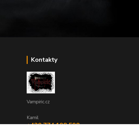
Kontakty
Vampiric.cz
Kamil
+420 774 198 598
(Po-Pá, 9-16 hod.)