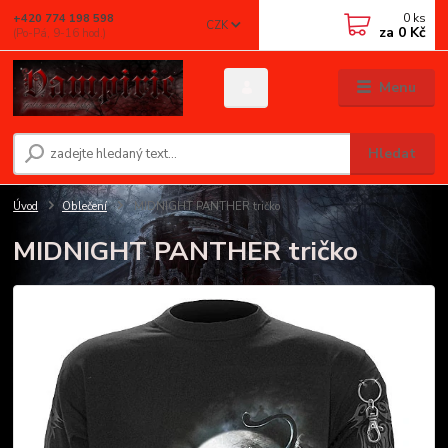
0
ks
+420 774 198 598
CZK
za
0 Kč
(Po-Pá, 9-16 hod.)
Menu
Hledat
Úvod
Oblečení
MIDNIGHT PANTHER tričko
MIDNIGHT PANTHER tričko