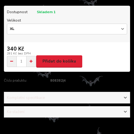
Dostupnost
Skladem 1
Velikost
340 Kč
281 Kč
bez DPH
Přidat do košíku
Číslo produktu:
808382|4
Kompletní specifikace
Ke stažení
Kompletní specifikace