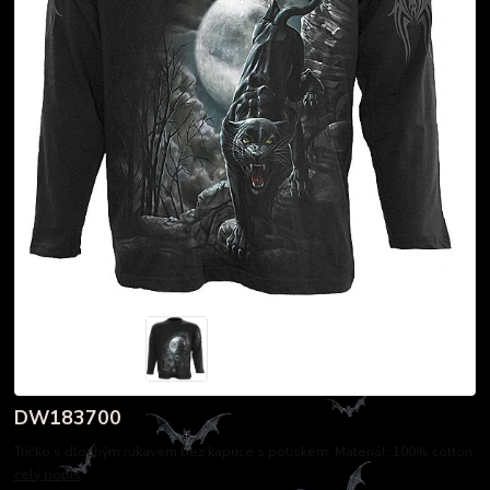
DW183700
Tričko s dlouhým rukávem bez kapuce s potiskem. Materiál: 100% cotton
celý popis