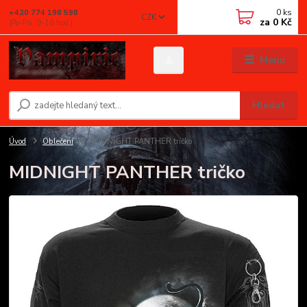
0
ks
+420 774 198 598
CZK
za
0 Kč
(Po-Pá, 9-16 hod.)
Menu
Hledat
Úvod
Oblečení
MIDNIGHT PANTHER tričko
MIDNIGHT PANTHER tričko