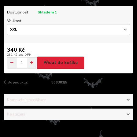
Dostupnost
Skladem 1
Velikost
340 Kč
281 Kč
bez DPH
Přidat do košíku
Číslo produktu:
808382|5
Kompletní specifikace
Ke stažení
Kompletní specifikace