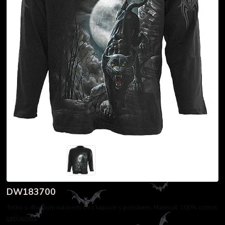
DW183700
Tričko s dlouhým rukávem bez kapuce s potiskem. Materiál: 100% cotton
celý popis