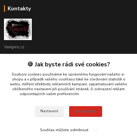
Kontakty
Vampiric.cz
Kamil
🍪 Jak byste rádi své cookies?
+420 774 198 598
(Po-Pá, 9-16 hod.)
Soubory cookies používáme ke správnému fungování našeho e-
shopu a v případě vašeho souhlasu také ke sledování statistik o
webu, měření efektivity reklamních kampaní, zapamatování vašeho
info@vampiric.cz
oblíbeného nastavení při používání stránek, či zobrazení reklam
odpovídajících vašim preferencím.
Více k využití cookies
Souhlasím
Nastavení
© 2025 Všechna práva vyhrazena
Souhlas můžete odmítnout
zde
.
Vytvořeno na
Eshop-rychle.cz