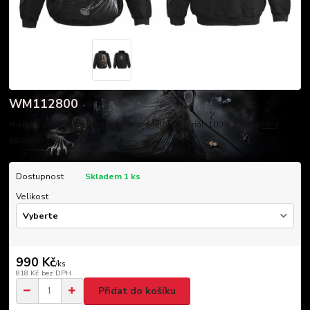
WM112800
Mikina s potiskem z kvalitního materiálu. Materiál: 100% bavlna
celý
popis
Dostupnost
Skladem 1 ks
Velikost
990 Kč
/
ks
818 Kč
bez DPH
Přidat do košíku