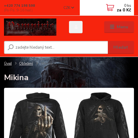
0
ks
+420 774 198 598
CZK
za
0 Kč
(Po-Pá, 9-16 hod.)
Menu
Hledat
Úvod
Oblečení
Mikina
Mikina