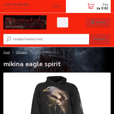
0
ks
+420 774 198 598
CZK
za
0 Kč
(Po-Pá, 9-16 hod.)
Menu
Hledat
Úvod
Oblečení
mikina eagle spirit
mikina eagle spirit