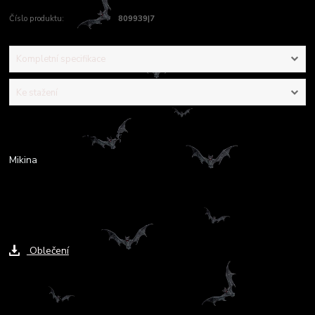
Číslo produktu:
809939|7
Kompletní specifikace
Ke stažení
Kompletní specifikace
Mikina
Ke stažení
Oblečení
Zboží zařazeno v kategoriích