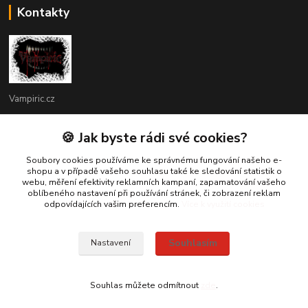
Kontakty
Vampiric.cz
Kamil
🍪 Jak byste rádi své cookies?
+420 774 198 598
(Po-Pá, 9-16 hod.)
Soubory cookies používáme ke správnému fungování našeho e-
shopu a v případě vašeho souhlasu také ke sledování statistik o
webu, měření efektivity reklamních kampaní, zapamatování vašeho
info@vampiric.cz
oblíbeného nastavení při používání stránek, či zobrazení reklam
odpovídajících vašim preferencím.
Více k využití cookies
Souhlasím
Nastavení
© 2025 Všechna práva vyhrazena
Souhlas můžete odmítnout
zde
.
Vytvořeno na
Eshop-rychle.cz