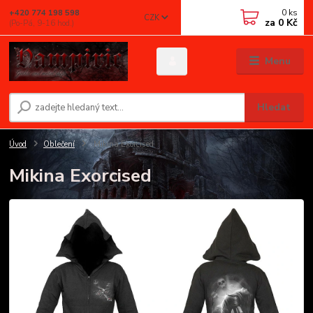
0
ks
+420 774 198 598
CZK
za
0 Kč
(Po-Pá, 9-16 hod.)
Menu
Hledat
Úvod
Oblečení
Mikina Exorcised
Mikina Exorcised