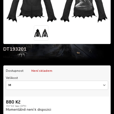
DT193201
Mikina 100% bavlna
celý popis
Dostupnost
Není skladem
Velikost
880 Kč
727 Kč
bez DPH
Momentálně není k dispozici