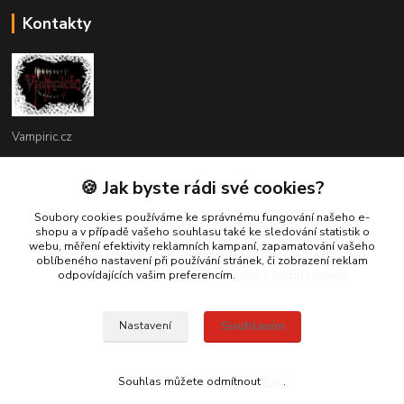
Kontakty
Vampiric.cz
Kamil
🍪 Jak byste rádi své cookies?
+420 774 198 598
(Po-Pá, 9-16 hod.)
Soubory cookies používáme ke správnému fungování našeho e-
shopu a v případě vašeho souhlasu také ke sledování statistik o
webu, měření efektivity reklamních kampaní, zapamatování vašeho
info@vampiric.cz
oblíbeného nastavení při používání stránek, či zobrazení reklam
odpovídajících vašim preferencím.
Více k využití cookies
Souhlasím
Nastavení
© 2025 Všechna práva vyhrazena
Souhlas můžete odmítnout
zde
.
Vytvořeno na
Eshop-rychle.cz