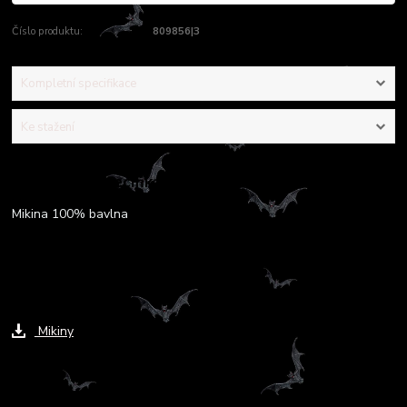
Číslo produktu:
809856|3
Kompletní specifikace
Ke stažení
Kompletní specifikace
Mikina 100% bavlna
Ke stažení
Mikiny
Zboží zařazeno v kategoriích