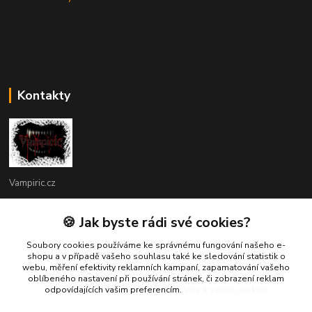
Kontakty
Vampiric.cz
Kamil
🍪 Jak byste rádi své cookies?
+420 774 198 598
(Po-Pá, 9-16 hod.)
Soubory cookies používáme ke správnému fungování našeho e-
shopu a v případě vašeho souhlasu také ke sledování statistik o
webu, měření efektivity reklamních kampaní, zapamatování vašeho
info@vampiric.cz
oblíbeného nastavení při používání stránek, či zobrazení reklam
odpovídajících vašim preferencím.
Více k využití cookies