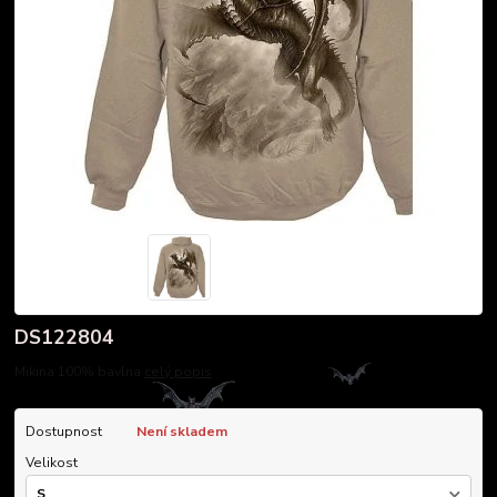
DS122804
Mikina 100% bavlna
celý popis
Dostupnost
Není skladem
Velikost