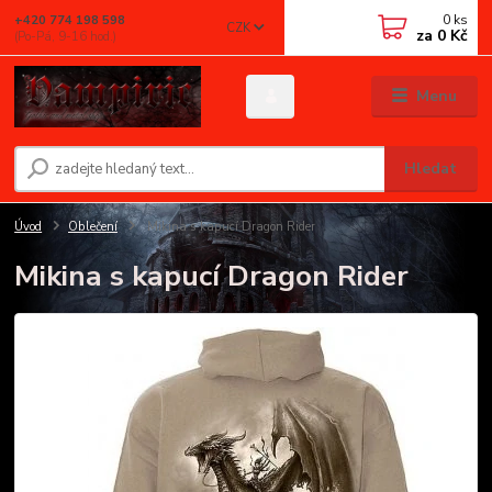
0
ks
+420 774 198 598
CZK
za
0 Kč
(Po-Pá, 9-16 hod.)
Menu
Hledat
Úvod
Oblečení
Mikina s kapucí Dragon Rider
Mikina s kapucí Dragon Rider