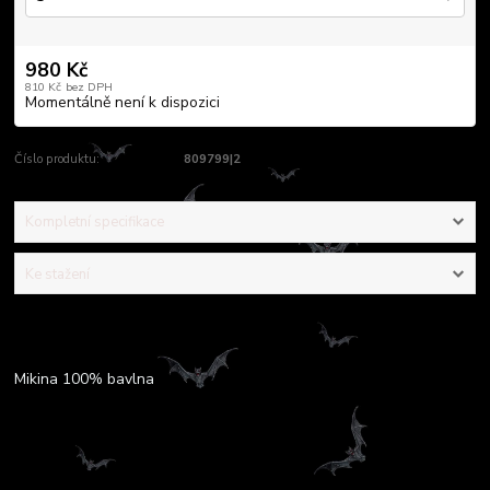
980 Kč
810 Kč
bez DPH
Momentálně není k dispozici
Číslo produktu:
809799|2
Kompletní specifikace
Ke stažení
Kompletní specifikace
Mikina 100% bavlna
Ke stažení