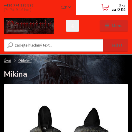
0
ks
+420 774 198 598
CZK
za
0 Kč
(Po-Pá, 9-16 hod.)
Menu
Hledat
Úvod
Oblečení
Mikina
Mikina