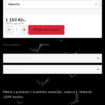
1 150 Kč
/
ks
950 Kč
bez DPH
Přidat do košíku
Číslo produktu:
808095
Kompletní specifikace
Ke stažení
Kompletní specifikace
Mikina s potiskem z kvalitního materiálu, velikost L. Materiál:
100% bavlna