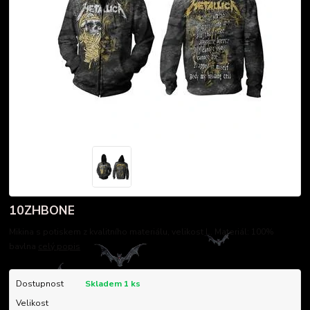
10ZHBONE
Mikina s potiskem z kvalitního materiálu, velikost L. Materiál: 100%
bavlna
celý popis
Dostupnost
Skladem 1 ks
Velikost