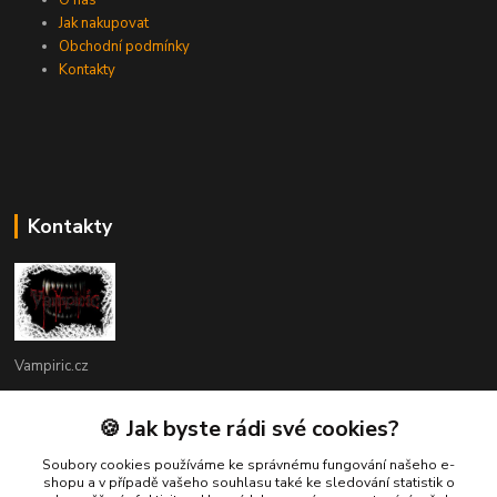
Jak nakupovat
Obchodní podmínky
Kontakty
Kontakty
Vampiric.cz
Kamil
🍪 Jak byste rádi své cookies?
+420 774 198 598
(Po-Pá, 9-16 hod.)
Soubory cookies používáme ke správnému fungování našeho e-
shopu a v případě vašeho souhlasu také ke sledování statistik o