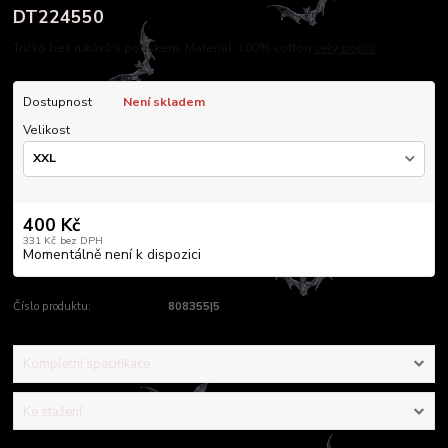
DT224550
Tričko bez rukávů s potiskem. Materiál: 100% cotton
celý popis
Dostupnost
Není skladem
Velikost
400 Kč
331 Kč
bez DPH
Momentálně není k dispozici
Číslo produktu:
808355|5
Kompletní specifikace
Ke stažení