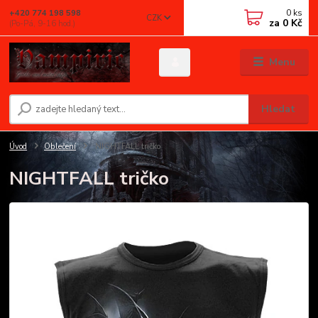
0
ks
+420 774 198 598
CZK
za
0 Kč
(Po-Pá, 9-16 hod.)
Menu
Hledat
Úvod
Oblečení
NIGHTFALL tričko
NIGHTFALL tričko