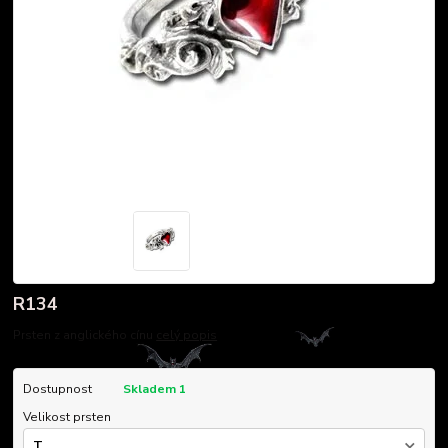
R134
Prsten z anglického cínu
celý popis
Dostupnost
Skladem 1
Velikost prsten