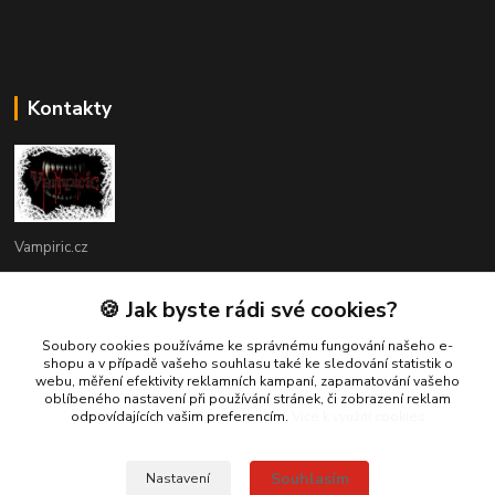
Kontakty
Vampiric.cz
Kamil
🍪 Jak byste rádi své cookies?
+420 774 198 598
(Po-Pá, 9-16 hod.)
Soubory cookies používáme ke správnému fungování našeho e-
shopu a v případě vašeho souhlasu také ke sledování statistik o
webu, měření efektivity reklamních kampaní, zapamatování vašeho
info@vampiric.cz
oblíbeného nastavení při používání stránek, či zobrazení reklam
odpovídajících vašim preferencím.
Více k využití cookies
Souhlasím
Nastavení