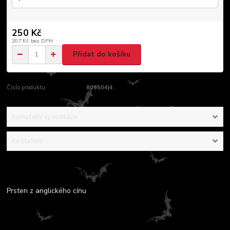
250 Kč
207 Kč
bez DPH
Přidat do košíku
Číslo produktu:
809504|4
Kompletní specifikace
Ke stažení
Kompletní specifikace
Prsten z anglického cínu