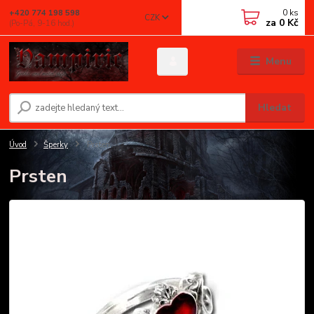
0
ks
+420 774 198 598
CZK
za
0 Kč
(Po-Pá, 9-16 hod.)
Menu
Hledat
Úvod
Šperky
Prsten
Prsten