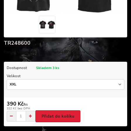
TR248600
Pánské tričko s potiskem. Materiál: 100% bavlna
celý popis
Dostupnost
Skladem 3 ks
Velikost
390 Kč
/
ks
322 Kč
bez DPH
Přidat do košíku