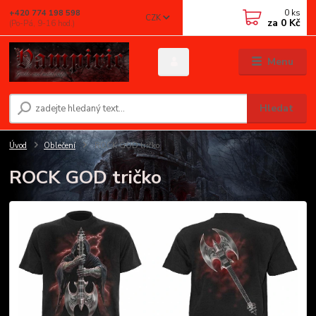
0
ks
+420 774 198 598
CZK
za
0 Kč
(Po-Pá, 9-16 hod.)
Menu
Hledat
Úvod
Oblečení
ROCK GOD tričko
ROCK GOD tričko