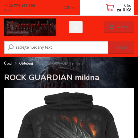
0
ks
+420 774 198 598
CZK
za
0 Kč
(Po-Pá, 9-16 hod.)
Menu
Hledat
Úvod
Oblečení
ROCK GUARDIAN mikina
ROCK GUARDIAN mikina