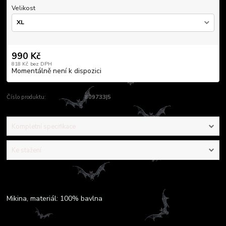
Velikost
990 Kč
818 Kč
bez DPH
Momentálně není k dispozici
Číslo produktu:
809733|5
Kompletní specifikace
Ke stažení
Kompletní specifikace
Mikina, materiál: 100% bavlna