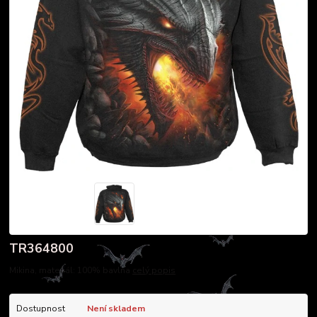
TR364800
Mikina, materiál: 100% bavlna
celý popis
Dostupnost
Není skladem