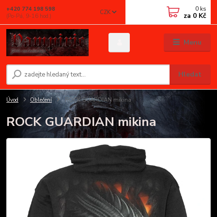
0
ks
+420 774 198 598
CZK
za
0 Kč
(Po-Pá, 9-16 hod.)
Menu
Hledat
Úvod
Oblečení
ROCK GUARDIAN mikina
ROCK GUARDIAN mikina