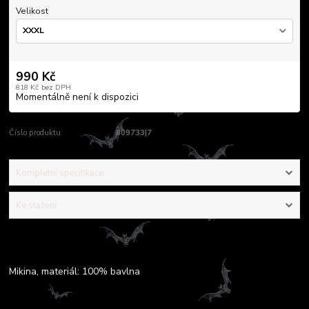
Velikost
990 Kč
818 Kč
bez DPH
Momentálně není k dispozici
Číslo produktu:
809733|7
Kompletní specifikace
Ke stažení
Kompletní specifikace
Mikina, materiál: 100% bavlna