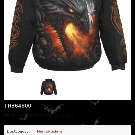
TR364800
Mikina, materiál: 100% bavlna
celý popis
Dostupnost
Není skladem