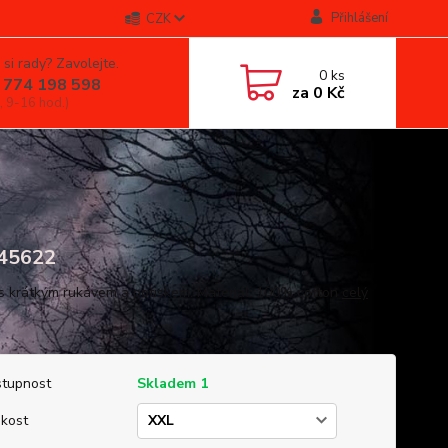
Přihlášení
CZK
 si rady? Zavolejte.
0
ks
 774 198 598
za
0 Kč
, 9-16 hod.)
45622
 s krátkým rukávem a potiskem. Materiál: 100% cotton
celý
tupnost
Skladem 1
ikost