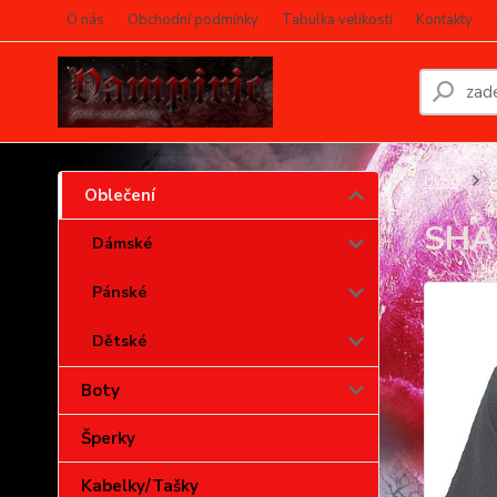
O nás
Obchodní podmínky
Tabulka velikostí
Kontakty
Úvod
O
Oblečení
SHA
Dámské
Pánské
Dětské
Boty
Šperky
Kabelky/Tašky