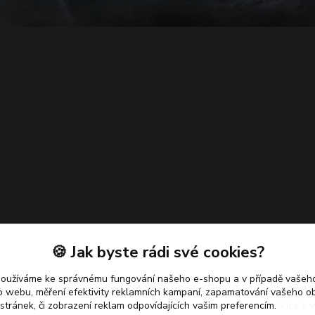
🍪 Jak byste rádi své cookies?
používáme ke správnému fungování našeho e-shopu a v případě vašeho
k o webu, měření efektivity reklamních kampaní, zapamatování vašeho o
 stránek, či zobrazení reklam odpovídajících vašim preferencím.
Více k v