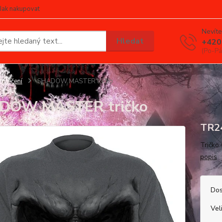
Jak nakupovat
Nevíte
Hledat
+420
(Po-Pá
blečení
SHADOW MASTER tričko
DOW MASTER tričko
TR2
Tričko
popis
Dos
Vel