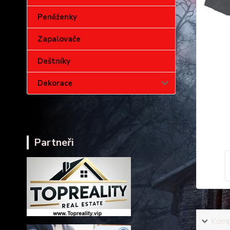
Peněženky
Zapalovače
Deštníky
Dekorace
Partneři
Kompl