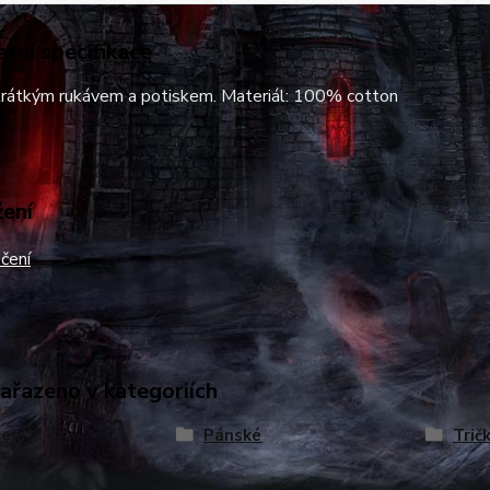
tní specifikace
 krátkým rukávem a potiskem. Materiál: 100% cotton
žení
čení
zařazeno v kategoriích
ení
Pánské
Trič