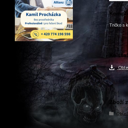
Komple
Tričko s
Ke sta
Oble
Zboží 
Obleč