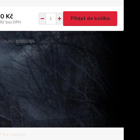
0 Kč
Přidat do košíku
 Kč
bez DPH
roduktu:
808559|5
Ke stažení