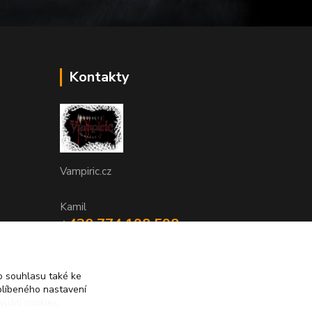
Kontakty
Vampiric.cz
Kamil
+420 774 198 598
(Po-Pá, 9-16 hod.)
info@vampiric.cz
 souhlasu také ke
blíbeného nastavení
yužití cookies