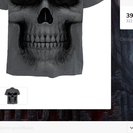
39
322
Číslo p
etní specifikace