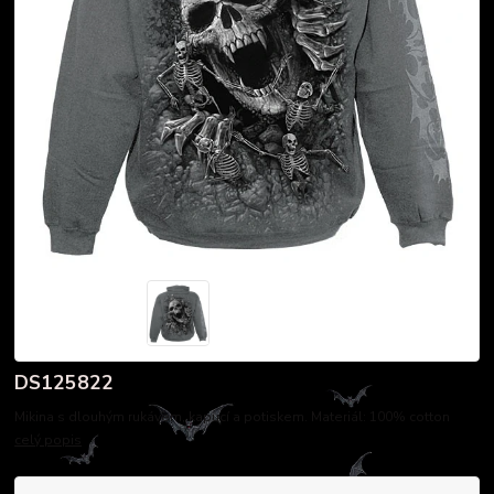
DS125822
Mikina s dlouhým rukávem, kapucí a potiskem. Materiál: 100% cotton
celý popis