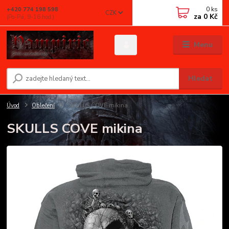
0
ks
+420 774 198 598
CZK
za
0 Kč
(Po-Pá, 9-16 hod.)
Menu
Hledat
Úvod
Oblečení
SKULLS COVE mikina
SKULLS COVE mikina