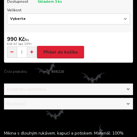
Dostupnost
Skladem 3 ks
Velikost
990 Kč
/
ks
818 Kč
bez DPH
Přidat do košíku
Číslo produktu:
808220
Kompletní specifikace
Ke stažení
Kompletní specifikace
Mikina s dlouhým rukávem, kapucí a potiskem. Materiál: 100%