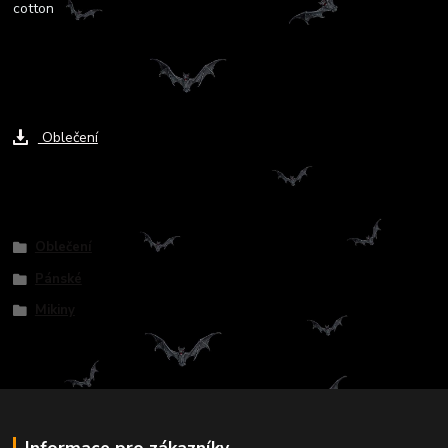
cotton
Ke stažení
Oblečení
Zboží zařazeno v kategoriích
Oblečení
Pánské
Mikiny