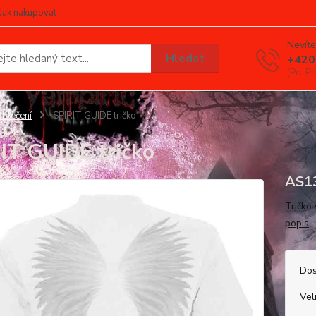
Jak nakupovat
Nevíte
Hledat
+420
(Po-Pá
blečení
SPIRIT GUIDE tričko
IT GUIDE tričko
AS1
Tričko
popis
Dos
Vel