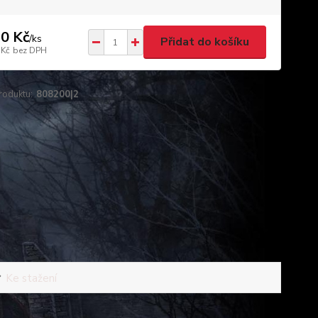
0 Kč
/
ks
Přidat do košíku
 Kč
bez DPH
roduktu:
808200|2
Ke stažení