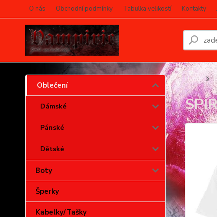
O nás
Obchodní podmínky
Tabulka velikostí
Kontakty
Úvod
O
Oblečení
SPIR
Dámské
Pánské
Dětské
Boty
Šperky
Kabelky/Tašky