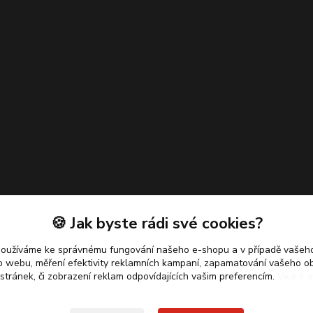
🍪 Jak byste rádi své cookies?
používáme ke správnému fungování našeho e-shopu a v případě vašeho
k o webu, měření efektivity reklamních kampaní, zapamatování vašeho o
 stránek, či zobrazení reklam odpovídajících vašim preferencím.
Více k v