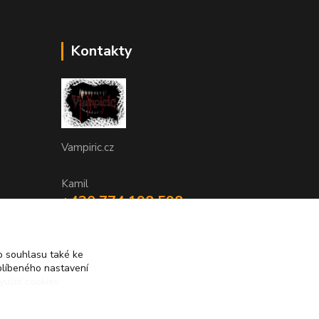
Kontakty
Vampiric.cz
Kamil
+420 774 198 598
(Po-Pá, 9-16 hod.)
info@vampiric.cz
 souhlasu také ke
blíbeného nastavení
yužití cookies