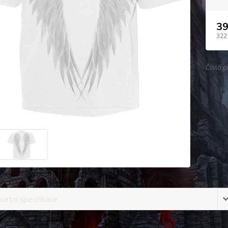
39
322
Číslo p
etní specifikace