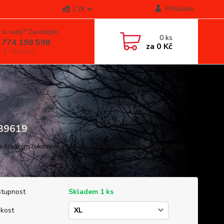
Přihlášení
CZK
 si rady? Zavolejte.
0
ks
 774 198 598
za
0 Kč
, 9-16 hod.)
39619
 s krátkým rukávem a potiskem. Materiál: 100% cotton
celý
tupnost
Skladem 1 ks
ikost