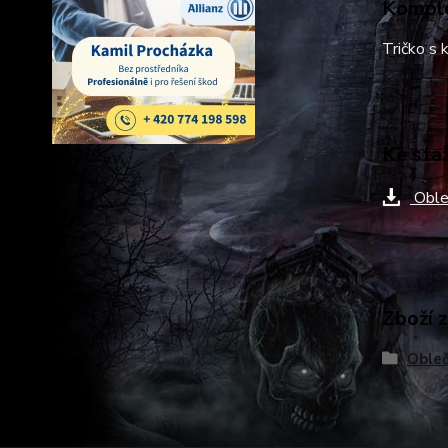
Komple
Tričko s
Ke sta
Oble
Zboží 
Obleč