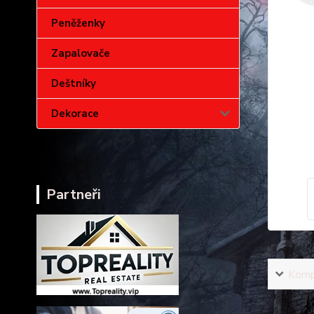
Peněženky
Zapalovače
Deštníky
Dekorace
Partneři
Kompl