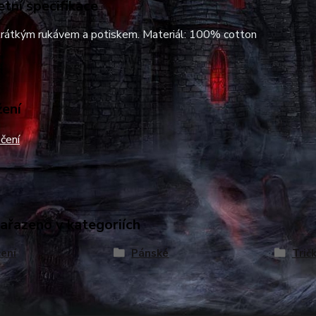
tní specifikace
 krátkým rukávem a potiskem. Materiál: 100% cotton
žení
čení
zařazeno v kategoriích
ení
Pánské
Trič