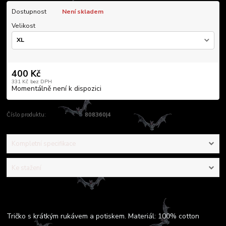
Dostupnost
Není skladem
Velikost
400 Kč
331 Kč
bez DPH
Momentálně není k dispozici
Číslo produktu:
808360|4
Kompletní specifikace
Ke stažení
Kompletní specifikace
Tričko s krátkým rukávem a potiskem. Materiál: 100% cotton