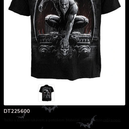
DT225600
Tričko s krátkým rukávem a potiskem. Materiál: 100% cotton
celý popis