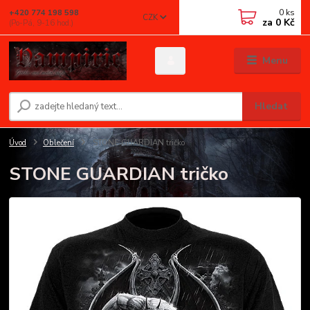
0
ks
+420 774 198 598
CZK
za
0 Kč
(Po-Pá, 9-16 hod.)
Menu
Hledat
Úvod
Oblečení
STONE GUARDIAN tričko
STONE GUARDIAN tričko