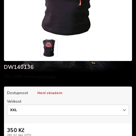
DW140136
Tílko 100% bavlna
celý popis
Dostupnost
Není skladem
Velikost
350 Kč
289 Kč
bez DPH