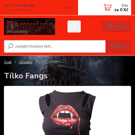
0
ks
+420 774 198 598
CZK
za
0 Kč
(Po-Pá, 9-16 hod.)
Menu
Hledat
Úvod
Oblečení
Tílko Fangs
Tílko Fangs