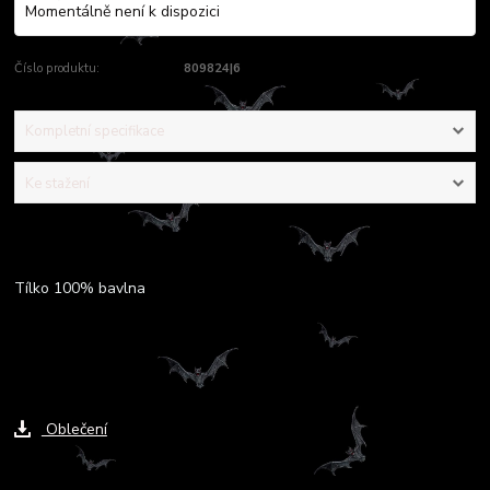
Momentálně není k dispozici
Číslo produktu:
809824|6
Kompletní specifikace
Ke stažení
Kompletní specifikace
Tílko 100% bavlna
Ke stažení
Oblečení