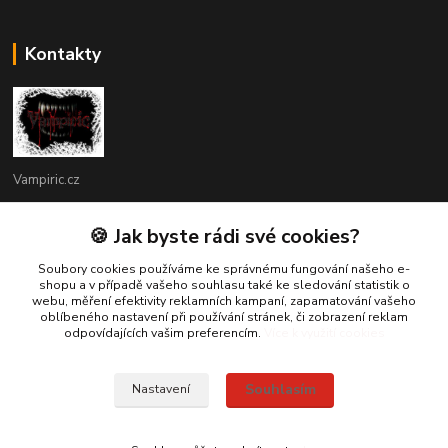
Kontakty
Vampiric.cz
Kamil
🍪 Jak byste rádi své cookies?
+420 774 198 598
(Po-Pá, 9-16 hod.)
Soubory cookies používáme ke správnému fungování našeho e-
shopu a v případě vašeho souhlasu také ke sledování statistik o
webu, měření efektivity reklamních kampaní, zapamatování vašeho
info@vampiric.cz
oblíbeného nastavení při používání stránek, či zobrazení reklam
odpovídajících vašim preferencím.
Více k využití cookies
Souhlasím
Nastavení
© 2025 Všechna práva vyhrazena