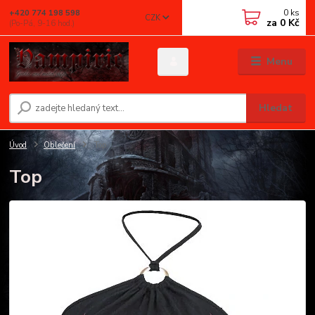
0
ks
+420 774 198 598
CZK
za
0 Kč
(Po-Pá, 9-16 hod.)
Menu
Hledat
Úvod
Oblečení
Top
Top