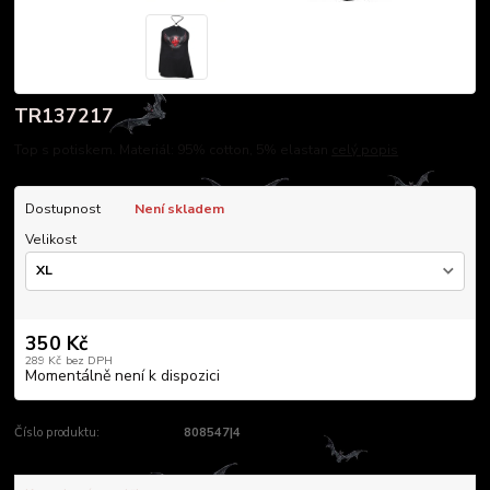
TR137217
Top s potiskem. Materiál: 95% cotton, 5% elastan
celý popis
Dostupnost
Není skladem
Velikost
350 Kč
289 Kč
bez DPH
Momentálně není k dispozici
Číslo produktu:
808547|4